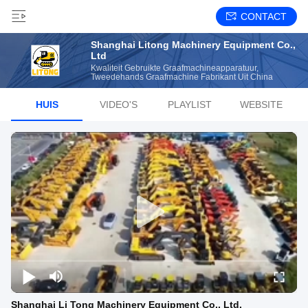
CONTACT
Shanghai Litong Machinery Equipment Co.,
Ltd
Kwaliteit Gebruikte Graafmachineapparatuur,
Tweedehands Graafmachine Fabrikant Uit China
HUIS
VIDEO'S
PLAYLIST
WEBSITE
Shanghai Li Tong Machinery Equipment Co., Ltd.