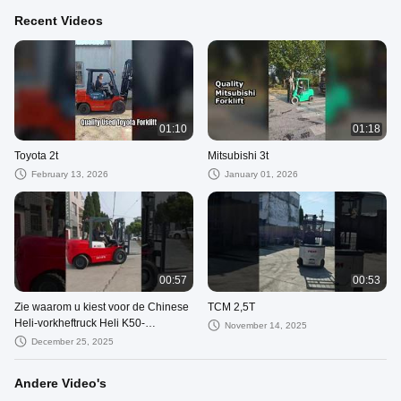
Recent Videos
01:10
01:18
Toyota 2t
Mitsubishi 3t
February 13, 2026
January 01, 2026
00:57
00:53
Zie waarom u kiest voor de Chinese
TCM 2,5T
Heli-vorkheftruck Heli K50-
November 14, 2025
vorkheftruck 5 ton 3 meter
December 25, 2025
dieselvorkheftruck
Andere Video's