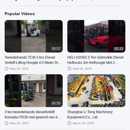
Popular Videos
00:57
00:35
Tweedehands TCM 3 ton Diesel
HELI H2000 3 Ton Gebruikte Diesel
Vorklift Lifting Hoogte 4,5 Meter Drie
Heftrucks 3m Hefhoogte Met 2
Heuvels Witte kleur
Stages Masten Zwaar Gebouwd In
May 29, 2025
April 09, 2025
China
00:50
00:22
3 ton tweedehands dieselforklift
Shanghai Li Tong Machinery
Komatsu FD30 met gewicht van de
Equipment Co., Ltd.
bestuurder
May 29, 2025
March 20, 2025