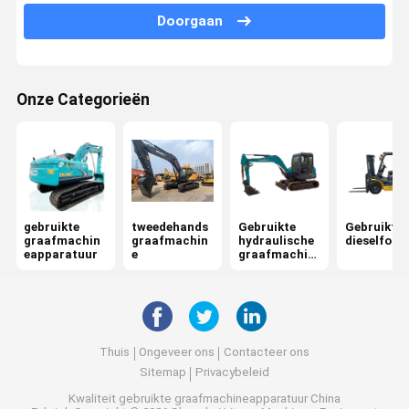
Doorgaan
Onze Categorieën
gebruikte
tweedehands
Gebruikte
Gebruikte
graafmachin
graafmachin
hydraulische
dieselforkl
eapparatuur
e
graafmachin
e
Thuis
Ongeveer ons
Contacteer ons
Sitemap
Privacybeleid
Kwaliteit
gebruikte graafmachineapparatuur
China