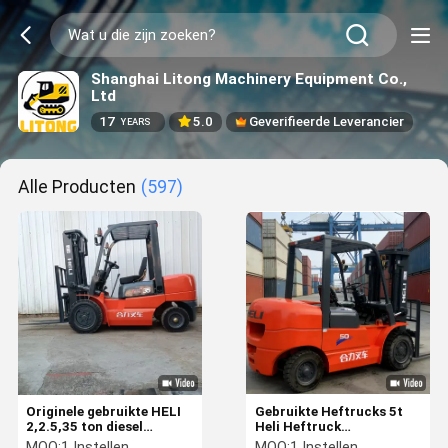
Shanghai Litong Machinery Equipment Co.,
Ltd
17
5.0
Geverifieerde Leverancier
YEARS
Alle Producten
(597)
Originele gebruikte HELI
Gebruikte Heftrucks 5t
2,2.5,35 ton diesel
Heli Heftruck
vorkheftruck met
Leveranciers Beste Prijs
MOQ:
1 Instellen
MOQ:
1 Instellen