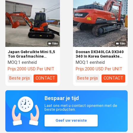
Japan Gebruikte Mini 5,5
Doosan DX340LCA DX340
Ton Graafmachine
340 In Korea Gemaakte
Kubota U55 Tweedehands
Graafmachine / Doosan
MOQ:
1 eenheid
MOQ:
1 eenheid
Kleine Graver Kubota U40
34 T 34ton 34 Ton
Prijs:
2000 USD Per UNIT
Prijs:
2000 USD Per UNIT
U55 U35 Kleine
Tweedehands
Graafmachine voor
Rupsgraafmachine Te
Beste prijs
CONTACT
Beste prijs
CONTACT
Boerderij met EPA
Koop
Bespaar je tijd
Laat ons met u contact opnemen met de
beste producten.
Geef uw vereiste