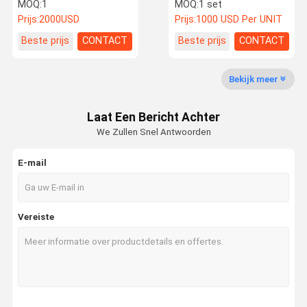
Vorkheftruck 3m
vorkheftruck 3 ton
MOQ:
1
MOQ:
1 set
Hefhoogte Met 2 Traps
vorkheftruck China's
Prijs:
2000USD
Prijs:
1000 USD Per UNIT
Masten
goedkope tweedehands
machines
Fabrieksreis
Kwaliteitsco
Contacteer
Nieuws
Beste prijs
CONTACT
Beste prijs
CONTACT
Ntrole
Ons
Bekijk meer
gebruikte graafmachineapparatuur
Laat Een Bericht Achter
tweedehands graafmachine
We Zullen Snel Antwoorden
Gebruikte hydraulische graafmachine
E-mail
Gebruikte dieselforklift
Gebruikte elektrische heftrucks
Vereiste
Gebruikte laadmachine
gebruikte kraan
Nieuwe vorkheftruck