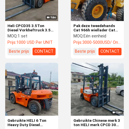
Heli CPCD35 3.5Ton
Pak deze tweedehands
Diesel Vorkheftruck 3.5T
Cat 966h wiellader Cat
Fabriek Met Goedkope
966h laadmachine in
MOQ:
1 set
MOQ:
Eén eenheid
Prijs Kostenbesparing
goede staat te koop
Prijs:
1000 USD Per UNIT
Prijs:
3000-5000USD/ One Unit
Voor Uw Bedrijf
Beste prijs
CONTACT
Beste prijs
CONTACT
Thuis
Producten
Videos
Over Ons
Gebruikte HELI 6 Ton
Gebruikte Chinese merk 3
Heavy Duty Diesel
ton HELI merk CPCD 30