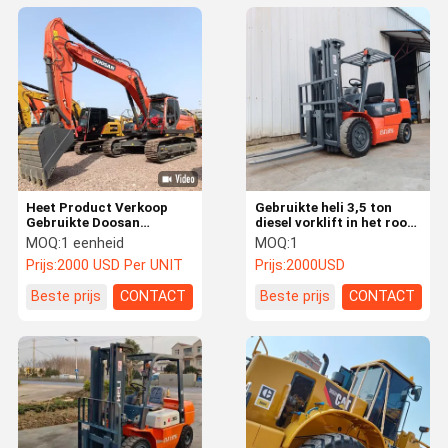
Heet Product Verkoop
Gebruikte heli 3,5 ton
Gebruikte Doosan
diesel vorklift in het rood
DX340LC Graafmachine
met 3 meter lift voor
MOQ:
1 eenheid
MOQ:
1
34 Ton Tweedehands
fabrieken en logistieke
Prijs:
2000 USD Per UNIT
Prijs:
2000USD
Rupsgraafmachine
centra
Doosan 340 Met
Beste prijs
CONTACT
Beste prijs
CONTACT
Topkwaliteit