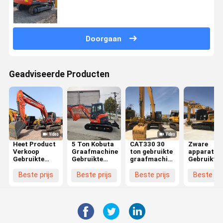
34 Ton Tweedehands Rupsgraafmachine Te
Koop
Doorgaan
Geadviseerde Producten
Heet Product
5 Ton Kobuta
CAT330 30
Zware
Verkoop
Graafmachine
ton gebruikte
apparatuu
Gebruikte
Gebruikte
graafmachine
Gebruikte
Doosan
Staat Kleine
voor kruipen
hydraulisc
DX340LC
Capaciteit
zware
graafmach
Beste prijs
Beste prijs
Beste prijs
Beste pri
Graafmachine
Rupsgraafmachine
tweedehands
36 ton Gro
34 Ton
Gemaakt In
graafmachines
kruipmach
Tweedehands
Japan
met EPA-
Hydraulis
Rupsgraafmachine
goedkeuring
originele
Doosan 340
Cat336
Met