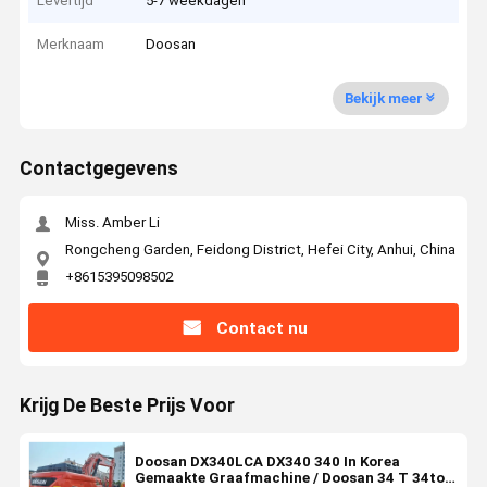
Levertijd
5-7 weekdagen
Merknaam
Doosan
Bekijk meer
Contactgegevens
Miss. Amber Li
Rongcheng Garden, Feidong District, Hefei City, Anhui, China
+8615395098502
Contact nu
Krijg De Beste Prijs Voor
Doosan DX340LCA DX340 340 In Korea
Gemaakte Graafmachine / Doosan 34 T 34ton