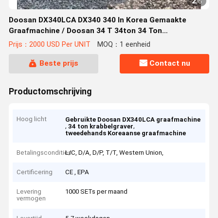
2
/
6
Doosan DX340LCA DX340 340 In Korea Gemaakte
Graafmachine / Doosan 34 T 34ton 34 Ton
Tweedehands Rupsgraafmachine Te Koop
Prijs：2000 USD Per UNIT
MOQ：1 eenheid
Beste prijs
Contact nu
Productomschrijving
Hoog licht
Gebruikte Doosan DX340LCA graafmachine
,
,
34 ton krabbelgraver
tweedehands Koreaanse graafmachine
Betalingscondities
L/C, D/A, D/P, T/T, Western Union,
Certificering
CE , EPA
Levering
1000 SETs per maand
vermogen