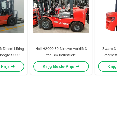
ft Diesel Lifting
Heli H2000 30 Nieuwe vorklift 3
Zware 3,
Hoogte 5000kg
ton 3m industriële
vorkhef
ht
dieselhefmachine
Originele 
 Prijs
Krijg Beste Prijs
Krij