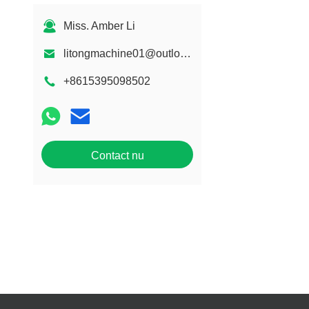
Miss. Amber Li
litongmachine01@outlook.com
+8615395098502
Contact nu