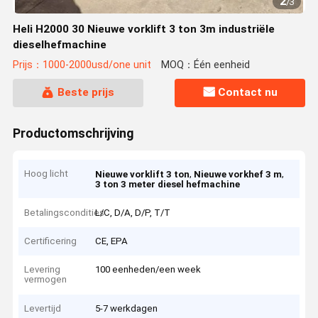
2
/
3
Heli H2000 30 Nieuwe vorklift 3 ton 3m industriële
dieselhefmachine
Prijs：1000-2000usd/one unit
MOQ：Één eenheid
Beste prijs
Contact nu
Productomschrijving
Hoog licht
,
,
Nieuwe vorklift 3 ton
Nieuwe vorkhef 3 m
3 ton 3 meter diesel hefmachine
Betalingscondities
L/C, D/A, D/P, T/T
Certificering
CE, EPA
Levering
100 eenheden/een week
vermogen
Levertijd
5-7 werkdagen