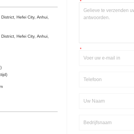
trict, Hefei City, Anhui, 
trict, Hefei City, Anhui, 
)
ijd)
om