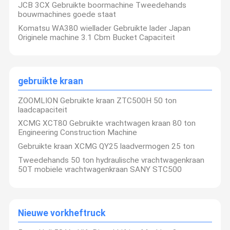
JCB 3CX Gebruikte boormachine Tweedehands
bouwmachines goede staat
Komatsu WA380 wiellader Gebruikte lader Japan
Originele machine 3.1 Cbm Bucket Capaciteit
gebruikte kraan
ZOOMLION Gebruikte kraan ZTC500H 50 ton
laadcapaciteit
XCMG XCT80 Gebruikte vrachtwagen kraan 80 ton
Engineering Construction Machine
Gebruikte kraan XCMG QY25 laadvermogen 25 ton
Tweedehands 50 ton hydraulische vrachtwagenkraan
50T mobiele vrachtwagenkraan SANY STC500
Shanghai Litong Machinery Equipment Co., Ltd.
Thuis
Producten
Videos
Over Ons
Nieuwe vorkheftruck