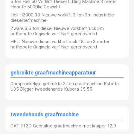
5 ton Heli 50 Vorklift Diesel Lifting Machine 3 meter
Hoogte 5000kg Gewicht
Heli H2000 30 Nieuwe vorklift 3 ton 3m industriële
Fabrieksreis
Kwaliteitsco
Contacteer
Nieuws
dieselhefmachine
Ntrole
Ons
Zware 3,5 ton diesel Nieuwe vorkheftruck 3m
hefhoogte Originele verf Niet gerenoveerd
gebruikte graafmachineapparatuur
HELI Nieuwe diesel vorkheftruck 18 ton 3 meter
hefhoogte Originele verf Niet gerenoveerd
tweedehands graafmachine
Gebruikte hydraulische graafmachine
Shanghai Litong Machinery
gebruikte graafmachineapparatuur
Gebruikte dieselforklift
Equipment Co., Ltd. is gevestigd
in Qingpu District, Shanghai,
Oorspronkelijke gebruikte 3 ton graafmachine Kubota
China, en heeft een bijkantoor in
Gebruikte elektrische heftrucks
U35 Digger tweedehands Kubota 35 55
Hefei, Anhui opgericht.
meer dan
tien jaar
Onze klanten zijn over de
Gebruikte laadmachine
hele wereld en we hebben een
goede reputatie.
gebruikte kraan
tweedehands graafmachine
We verkopen.
Graafmachines,
laadmachines, rangschrijvers,
kranen, vorkheftrucks
We werken
CAT 312D Gebruikte graafmachine met kruiper 12,9
Nieuwe vorkheftruck
samen met merken als K
Omatsu,
ton Digger met achtergraaf met interne