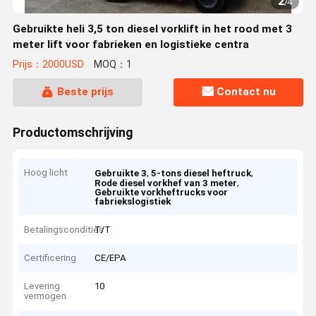
2
/
4
Gebruikte heli 3,5 ton diesel vorklift in het rood met 3
meter lift voor fabrieken en logistieke centra
Prijs：2000USD
MOQ：1
Beste prijs
Contact nu
Productomschrijving
Hoog licht
,
,
Gebruikte 3
5-tons diesel heftruck
,
Rode diesel vorkhef van 3 meter
Gebruikte vorkheftrucks voor
fabriekslogistiek
Betalingscondities
T/T
Certificering
CE/EPA
Levering
10
vermogen