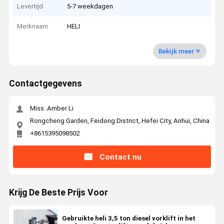
Levertijd
5-7 weekdagen
Merknaam
HELI
Bekijk meer
Contactgegevens
Miss. Amber Li
Rongcheng Garden, Feidong District, Hefei City, Anhui, China
+8615395098502
Contact nu
Krijg De Beste Prijs Voor
Gebruikte heli 3,5 ton diesel vorklift in het