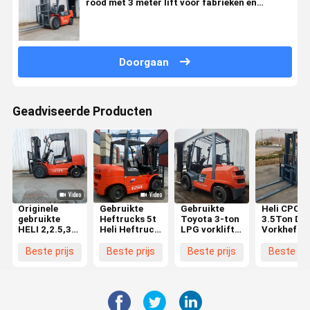
rood met 3 meter lift voor fabrieken en
logistieke centra
Doorgaan
Geadviseerde Producten
Originele
Gebruikte
Gebruikte
Heli CPCD
gebruikte
Heftrucks 5t
Toyota 3-ton
3.5Ton Die
HELI 2,2.5,35
Heli Heftruck
LPG vorklift
Vorkheftr
ton diesel
Leveranciers
met een
3.5T Fabri
vorkheftruck
Beste Prijs
hefhoogte
Met
Beste prijs
Beste prijs
Beste prijs
Beste pri
met
Originele
van 3 meter
Goedkope
uitstekende
Tweedehands
en een glad
Prijs
werkomstandigheden
HELI 50 5 Ton
hydraulisch
Kostenbes
Diesel
systeem
Voor Uw
Heftruck Met
Bedrijf