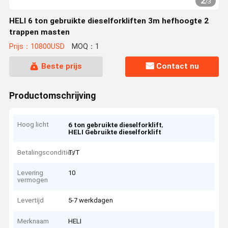
2
/
3
HELI 6 ton gebruikte dieselforkliften 3m hefhoogte 2
trappen masten
Prijs：10800USD
MOQ：1
Beste prijs
Contact nu
Productomschrijving
Hoog licht
,
6 ton gebruikte dieselforklift
HELI Gebruikte dieselforklift
Betalingscondities
T/T
Levering
10
vermogen
Levertijd
5-7 werkdagen
Merknaam
HELI