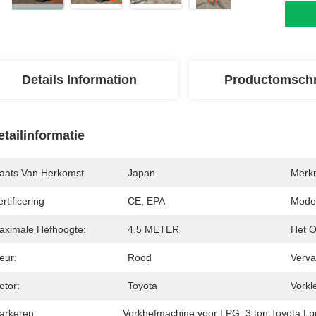
Details Information
Productomschr
etailinformatie
laats Van Herkomst
Japan
Merk
rtificering
CE, EPA
Mode
aximale Hefhoogte:
4.5 METER
Het O
eur:
Rood
Verva
otor:
Toyota
Vorkl
arkeren:
Vorkhefmachine voor LPG
, 
3 ton Toyota Lpg