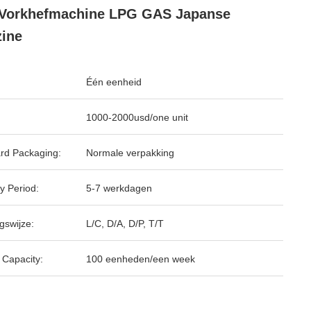
 Vorkhefmachine LPG GAS Japanse
ine
Één eenheid
1000-2000usd/one unit
rd Packaging:
Normale verpakking
y Period:
5-7 werkdagen
gswijze:
L/C, D/A, D/P, T/T
 Capacity:
100 eenheden/een week