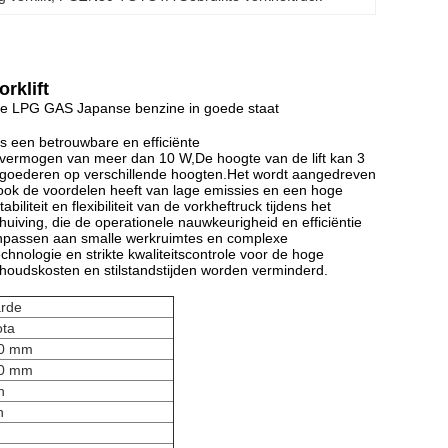
rklift
ne LPG GAS Japanse benzine in goede staat
s een betrouwbare en efficiënte
ermogen van meer dan 10 W,De hoogte van de lift kan 3
n goederen op verschillende hoogten.Het wordt aangedreven
 ook de voordelen heeft van lage emissies en een hoge
liteit en flexibiliteit van de vorkheftruck tijdens het
chuiving, die de operationele nauwkeurigheid en efficiëntie
anpassen aan smalle werkruimtes en complexe
ologie en strikte kwaliteitscontrole voor de hoge
oudskosten en stilstandstijden worden verminderd.
rde
ota
0 mm
0 mm
n
n
G