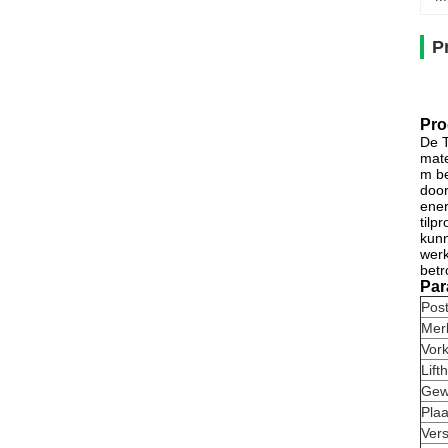
P
Pro
De T
mate
m be
door
ener
tilp
kunn
werk
betr
Par
Pos
Mer
Vork
Lift
Gew
Plaa
Vers