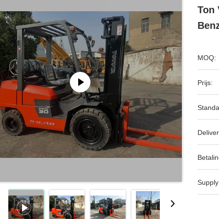
Ton
Benz
MOQ:
Prijs:
Standa
Deliver
Betalin
Supply