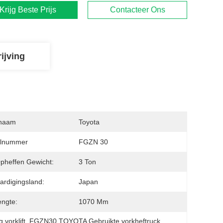
Krijg Beste Prijs
Contacteer Ons
ijving
naam
Toyota
lnummer
FGZN 30
pheffen Gewicht:
3 Ton
ardigingsland:
Japan
engte:
1070 Mm
 vorklift
, 
FGZN30 TOYOTA Gebruikte vorkheftruck