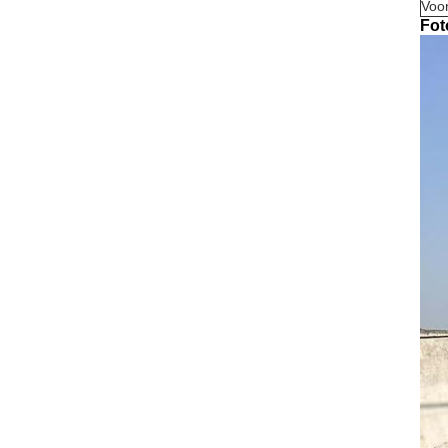
Voo
Fot