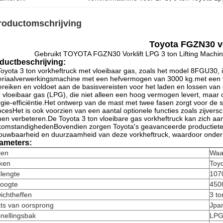
roductomschrijving
Toyota FGZN30 vo
Gebruikt TOYOTA FGZN30 Vorklift LPG 3 ton Lifting Machi
ductbeschrijving:
oyota 3 ton vorkheftruck met vloeibaar gas, zoals het model 8FGU30, i
riaalverwerkingsmachine met een hefvermogen van 3000 kg.met een v
reiken en voldoet aan de basisvereisten voor het laden en lossen va
 vloeibaar gas (LPG), die niet alleen een hoog vermogen levert, maar
gie-efficiëntie.Het ontwerp van de mast met twee fasen zorgt voor de stabi
rocesHet is ook voorzien van een aantal optionele functies zoals zijvers
en verbeteren.De Toyota 3 ton vloeibare gas vorkheftruck kan zich a
omstandighedenBovendien zorgen Toyota's geavanceerde productietechn
ouwbaarheid en duurzaamheid van deze vorkheftruck, waardoor onderh
ameters:
ten
Waa
ken
Toy
lengte
107
hoogte
450
ichtheffen
3 to
ts van oorsprong
Jpa
nellingsbak
LP