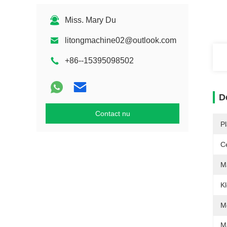
Miss. Mary Du
litongmachine02@outlook.com
+86--15395098502
D
Contact nu
P
Ce
M
Kl
M
M