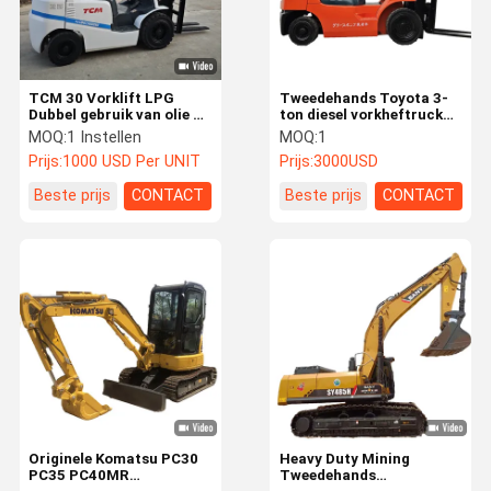
TCM 30 Vorklift LPG
Tweedehands Toyota 3-
Dubbel gebruik van olie en
ton diesel vorkheftruck
gas TCM Vorklift
met centrale cilinder en
MOQ:
1 Instellen
MOQ:
1
tweedehands
zijverschuiving voor
Prijs:
1000 USD Per UNIT
Prijs:
3000USD
zware ladingen
Beste prijs
CONTACT
Beste prijs
CONTACT
Thuis
Producten
Videos
Over Ons
Originele Komatsu PC30
Heavy Duty Mining
PC35 PC40MR
Tweedehands