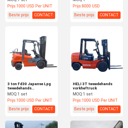
hefhoogte voor
vorkheftruck met
Prijs:
1000 USD Per UNIT
Prijs:
8000 USD
materiaalbehandeling
dieselmotor
Beste prijs
CONTACT
Beste prijs
CONTACT
3 ton Fd30 Japanse Lpg
HELI 3T tweedehands
tweedehands
vorkheftruck
vorkheftrucks met
MOQ:
1 set
MOQ:
1 set
Toyota / Mitsubishi /
Prijs:
1000 USD Per UNIT
Prijs:
1000 USD Per UNIT
Lsuzu motor
Beste prijs
CONTACT
Beste prijs
CONTACT