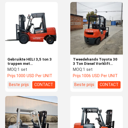
Gebruikte HELI 3,5 ton 3
Tweedehands Toyota 30
trappen met
3 Ton Diesel Vorklift
zijverschuiving 3,5 ton 5
Power Met Beste Prijs
MOQ:
1 set
MOQ:
1 set
ton vorklift benzine /
Vorklift Tweedehands Te
Prijs:
1000 USD Per UNIT
Prijs:
1006 USD Per UNIT
dieselmotor CPCD30
Verkopen
tweedehands vorklift
Beste prijs
CONTACT
Beste prijs
CONTACT