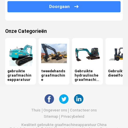
Doorgaan
Onze Categorieën
gebruikte
tweedehands
Gebruikte
Gebruikte
graafmachin
graafmachin
hydraulische
dieselforkl
eapparatuur
e
graafmachin
e
Thuis
Ongeveer ons
Contacteer ons
Sitemap
Privacybeleid
Kwaliteit
gebruikte graafmachineapparatuur
China