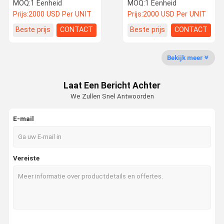
Graafmachine 3 Ton 4
graafmachine SANY
MOQ:
1 Eenheid
MOQ:
1 Eenheid
Ton 3,5 Ton Mini
SY365 SY365H SY245H
Prijs:
2000 USD Per UNIT
Prijs:
2000 USD Per UNIT
Graafmachine
SY215 SY485H 48,5t
tweedehands
Rotsboringsapparatuur
Fabrieksreis
Kwaliteitsco
Contacteer
Nieuws
Beste prijs
CONTACT
Beste prijs
CONTACT
Ntrole
Ons
Bekijk meer
gebruikte graafmachineapparatuur
Laat Een Bericht Achter
tweedehands graafmachine
We Zullen Snel Antwoorden
Gebruikte hydraulische graafmachine
E-mail
Gebruikte dieselforklift
Gebruikte elektrische heftrucks
Vereiste
Gebruikte laadmachine
gebruikte kraan
Nieuwe vorkheftruck