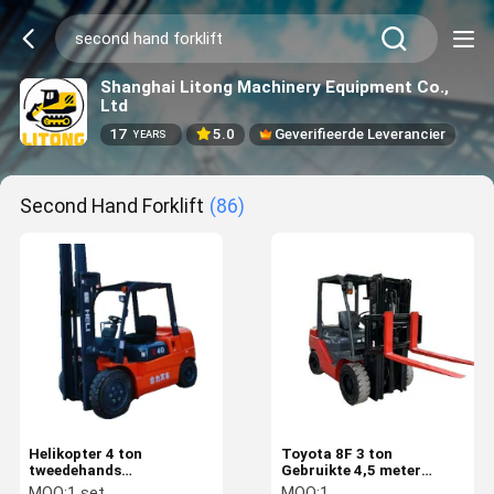
Shanghai Litong Machinery Equipment Co.,
Ltd
17
5.0
Geverifieerde Leverancier
YEARS
Second Hand Forklift
(86)
Helikopter 4 ton
Toyota 8F 3 ton
tweedehands
Gebruikte 4,5 meter
vorkheftrucks 3 m - 6 m
hefhoogte tweedehands
MOQ:
1 set
MOQ:
1