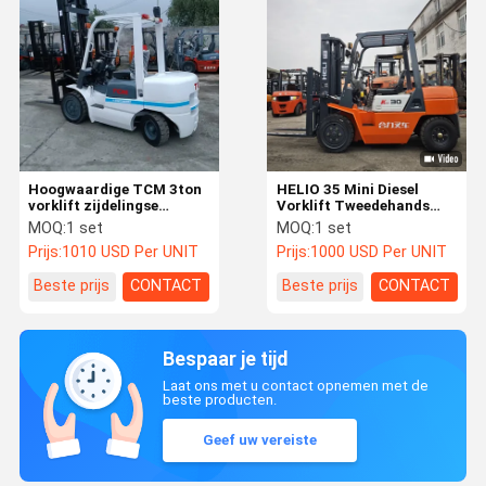
Hoogwaardige TCM 3ton
HELIO 35 Mini Diesel
vorklift zijdelingse
Vorklift Tweedehands
schakelaar Originele
2.5Ton 3Ton 3.5Ton Low
MOQ:
1 set
MOQ:
1 set
gebruikte FD30T
Hours Beste prijs
Prijs:
1010 USD Per UNIT
Prijs:
1000 USD Per UNIT
tweedehands vorklift
motor kern gemaakt in
Beste prijs
CONTACT
Beste prijs
CONTACT
Japan voor restaurant
Bespaar je tijd
Laat ons met u contact opnemen met de
beste producten.
Geef uw vereiste