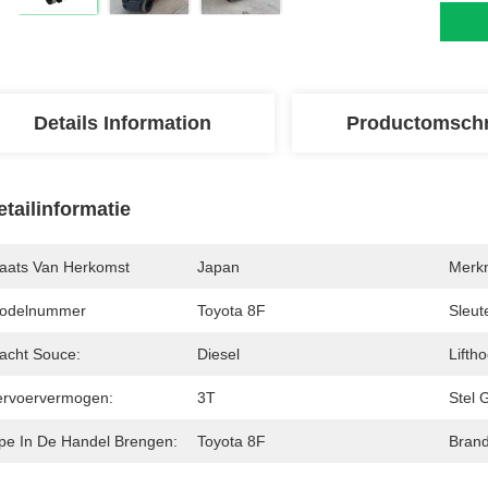
Details Information
Productomschr
etailinformatie
laats Van Herkomst
Japan
Merk
odelnummer
Toyota 8F
Sleut
acht Souce:
Diesel
Lifth
ervoervermogen:
3T
Stel 
ipe In De Handel Brengen:
Toyota 8F
Brand