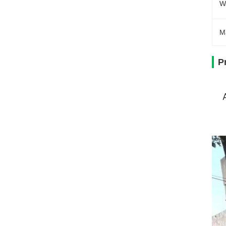
Wa
M
P