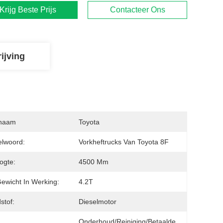
Krijg Beste Prijs
Contacteer Ons
ijving
naam
Toyota
elwoord:
Vorkheftrucks Van Toyota 8F
oogte:
4500 Mm
Gewicht In Werking:
4.2T
stof:
Dieselmotor
Onderhoud/reiniging/betaalde 