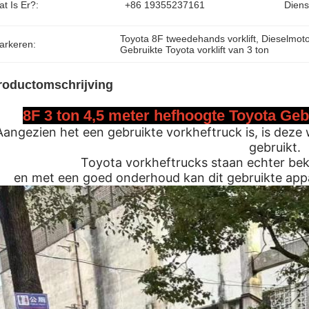
t Is Er?:
+86 19355237161
Diens
Toyota 8F tweedehands vorklift
, 
Dieselmoto
arkeren:
Gebruikte Toyota vorklift van 3 ton
roductomschrijving
8F 3 ton 4,5 meter hefhoogte Toyota Geb
Aangezien het een gebruikte vorkheftruck is, is deze
gebruikt.
Toyota vorkheftrucks staan echter b
en met een goed onderhoud kan dit gebruikte ap