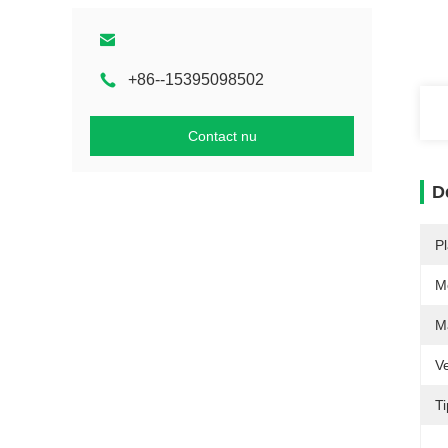
+86--15395098502
Contact nu
D
P
M
M
V
T