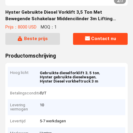
2
/
3
Hyster Gebruikte Diesel Vorklift 3,5 Ton Met
Bewegende Schakelaar Middencilinder 3m Lifting
Hoogte
Prijs：8000 USD
MOQ：1
Beste prijs
Contact nu
Productomschrijving
Hoog licht
,
,
Gebruikte dieselforklift 3
5 ton
,
Hyster gebruikte dieselwagen
Hyster Diesel vorkheftruck 3 m
Betalingscondities
T/T
Levering
10
vermogen
Levertijd
5-7 werkdagen