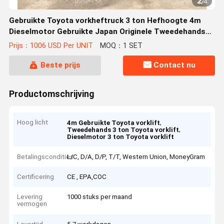
2
/
4
Gebruikte Toyota vorkheftruck 3 ton Hefhoogte 4m
Dieselmotor Gebruikte Japan Originele Tweedehands
Machine
Prijs：1006 USD Per UNIT
MOQ：1 SET
Beste prijs
Contact nu
Productomschrijving
Hoog licht
,
4m Gebruikte Toyota vorklift
,
Tweedehands 3 ton Toyota vorklift
Dieselmotor 3 ton Toyota vorklift
Betalingscondities
L/C, D/A, D/P, T/T, Western Union, MoneyGram
Certificering
CE , EPA,COC
Levering
1000 stuks per maand
vermogen