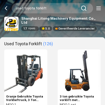
Shanghai Litong Machinery Equipment Co.,
Ltd
17
5.0
Geverifieerde Leverancier
YEARS
Used Toyota Forklift
(126)
Oranje Gebruikte Toyota
3 ton gebruikte Toyota
Vorkheftruck, 3 Ton
vorklift met
Laadvermogen met
comfortabele stoel en
MOQ:
1
MOQ:
1 set