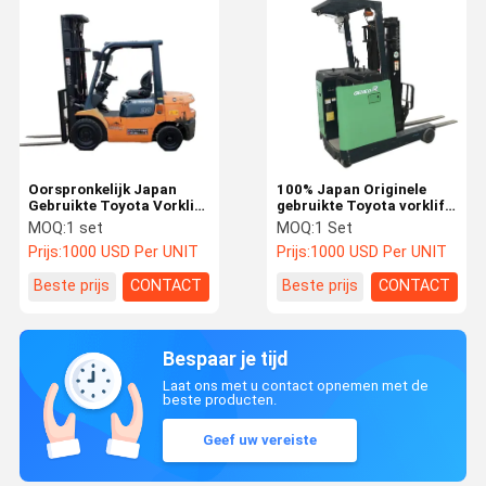
Oorspronkelijk Japan
100% Japan Originele
Gebruikte Toyota Vorklift
gebruikte Toyota vorklift
3 Ton Met Hoger
1,5 ton Electtro 1 2,5 3
MOQ:
1 set
MOQ:
1 Set
Thermisch Efficiëntie In
ton Diesel vorklift
Prijs:
1000 USD Per UNIT
Prijs:
1000 USD Per UNIT
Voorraad
Elevadora Vorklift Truck
onderdelen
Beste prijs
CONTACT
Beste prijs
CONTACT
Bespaar je tijd
Laat ons met u contact opnemen met de
beste producten.
Geef uw vereiste