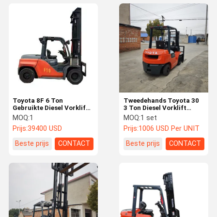
Toyota 8F 6 Ton
Tweedehands Toyota 30
Gebruikte Diesel Vorklift
3 Ton Diesel Vorklift
Toyota Vorklift 2 Stages
Power Met Beste Prijs
MOQ:
1
MOQ:
1 set
Masts Made in Japan
Vorklift Tweedehands Te
Prijs:
39400 USD
Prijs:
1006 USD Per UNIT
Verkopen
Beste prijs
CONTACT
Beste prijs
CONTACT