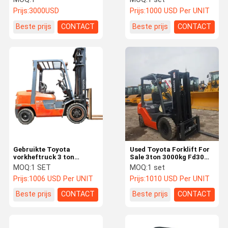
Industrieel Stalen Frame
intuïtief bedieningspaneel
Prijs:
3000USD
Prijs:
1000 USD Per UNIT
– Geschikt voor
Logistieke Centra,
Beste prijs
CONTACT
Beste prijs
CONTACT
Bouwplaatsen en Bulk
Opslagtoepassingen
Gebruikte Toyota
Used Toyota Forklift For
vorkheftruck 3 ton
Sale 3ton 3000kg Fd30
Hefhoogte 4m
Japanese Toyota Engine
MOQ:
1 SET
MOQ:
1 set
Dieselmotor Gebruikte
Powerful 3 Toyota Used 4
Prijs:
1006 USD Per UNIT
Prijs:
1010 USD Per UNIT
Japan Originele
Wheel Forklift Used Diesel
Tweedehands Machine
Beste prijs
CONTACT
Beste prijs
CONTACT