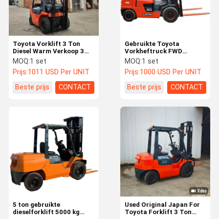
Toyota Vorklift 3 Ton
Gebruikte Toyota
Diesel Warm Verkoop 3
Vorkheftruck FWD
Ton Diesel Vorklift Truck
Vorkheftruck 3 Ton 3,5
MOQ:
1 set
MOQ:
1 set
Nieuwe Dieselmotor 3t
Ton Capaciteit
Prijs:
1011 USD Per UNIT
Prijs:
1000 USD Per UNIT
Vorklift Carretilla
Hefhoogte 3m/4,5m
Elevator
Boerderij Bouw
Beste prijs
CONTACT
Beste prijs
CONTACT
Thuis
Producten
Videos
Over Ons
5 ton gebruikte
Used Original Japan For
dieselforklift 5000 kg
Toyota Forklift 3 Ton