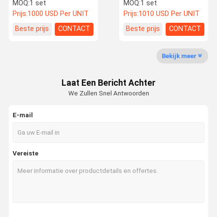
laadvermogen Toyota-
Gas/Diesel System GLP
MOQ:
1 set
MOQ:
1 set
forklift 3,5 ton
Fd30 3 Stage Mast Engine
Prijs:
1000 USD Per UNIT
Prijs:
1010 USD Per UNIT
Forklift Stock For Sale
Fabrieksreis
Kwaliteitsco
Contacteer
Nieuws
Beste prijs
CONTACT
Beste prijs
CONTACT
Ntrole
Ons
Bekijk meer
gebruikte graafmachineapparatuur
Laat Een Bericht Achter
tweedehands graafmachine
We Zullen Snel Antwoorden
Gebruikte hydraulische graafmachine
E-mail
Gebruikte dieselforklift
Gebruikte elektrische heftrucks
Vereiste
Gebruikte laadmachine
gebruikte kraan
Nieuwe vorkheftruck