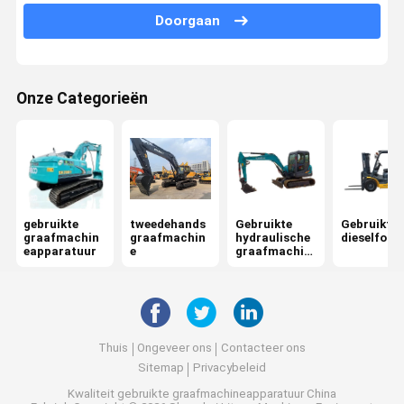
Doorgaan
Onze Categorieën
gebruikte
tweedehands
Gebruikte
Gebruikte
graafmachin
graafmachin
hydraulische
dieselforkl
eapparatuur
e
graafmachin
e
Thuis
Ongeveer ons
Contacteer ons
Sitemap
Privacybeleid
Kwaliteit
gebruikte graafmachineapparatuur
China