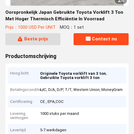
2
/
4
Oorspronkelijk Japan Gebruikte Toyota Vorklift 3 Ton
Met Hoger Thermisch Efficiëntie In Voorraad
Prijs：1000 USD Per UNIT
MOQ：1 set
Beste prijs
Contact nu
Productomschrijving
Hoog licht
,
Originele Toyota vorklift van 3 ton
Gebruikte Toyota vorklift 3 ton
Betalingscondities
L/C, D/A, D/P, T/T, Western Union, MoneyGram
Certificering
CE , EPA,COC
Levering
1000 stuks per maand
vermogen
Levertijd
5-7 werkdagen