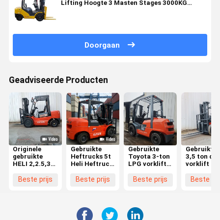
Lifting Hoogte 3 Masten Stages 3000KG
Lading Capaciteit
Doorgaan
Geadviseerde Producten
Originele
Gebruikte
Gebruikte
Gebruikte h
gebruikte
Heftrucks 5t
Toyota 3-ton
3,5 ton die
HELI 2,2.5,35
Heli Heftruck
LPG vorklift
vorklift in 
ton diesel
Leveranciers
met een
rood met 3
vorkheftruck
Beste Prijs
hefhoogte
meter lift
Beste prijs
Beste prijs
Beste prijs
Beste pri
met
Originele
van 3 meter
voor
uitstekende
Tweedehands
en een glad
fabrieken 
werkomstandigheden
HELI 50 5 Ton
hydraulisch
logistieke
Diesel
systeem
centra
Heftruck Met