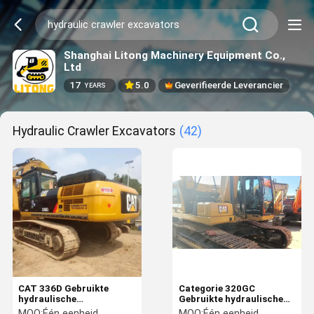
Shanghai Litong Machinery Equipment Co.,
Ltd
17
5.0
Geverifieerde Leverancier
YEARS
Hydraulic Crawler Excavators
(42)
CAT 336D Gebruikte
Categorie 320GC
hydraulische
Gebruikte hydraulische
graafmachine,
graafmachines voor
MOQ:
Één eenheid
MOQ:
Één eenheid