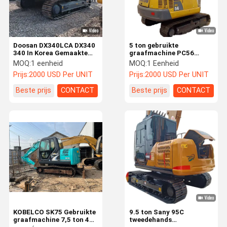
Doosan DX340LCA DX340
5 ton gebruikte
340 In Korea Gemaakte
graafmachine PC56
Graafmachine / Doosan
Komatsu Crawler
MOQ:
1 eenheid
MOQ:
1 Eenheid
34 T 34ton 34 Ton
Graafmachine Komatsu
Prijs:
2000 USD Per UNIT
Prijs:
2000 USD Per UNIT
Tweedehands
PC56-7
Rupsgraafmachine Te
Beste prijs
CONTACT
Beste prijs
CONTACT
Koop
Thuis
Producten
Videos
Over Ons
KOBELCO SK75 Gebruikte
9.5 ton Sany 95C
graafmachine 7,5 ton 41
tweedehands