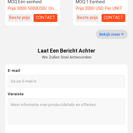
kW vermogen in goede
graafmachine Yanmar
MOQ:
Één eenheid
MOQ:
1 Eenheid
staat
Motor Gebruikte Crawler
Prijs:
3000-5000USD/ One Unit
Prijs:
2000 USD Per UNIT
graafmachines
Fabrieksreis
Kwaliteitsco
Contacteer
Nieuws
Beste prijs
CONTACT
Beste prijs
CONTACT
Ntrole
Ons
Bekijk meer
gebruikte graafmachineapparatuur
Laat Een Bericht Achter
tweedehands graafmachine
We Zullen Snel Antwoorden
Gebruikte hydraulische graafmachine
E-mail
Gebruikte dieselforklift
Gebruikte elektrische heftrucks
Vereiste
Gebruikte laadmachine
gebruikte kraan
Nieuwe vorkheftruck