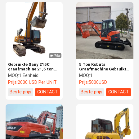
Gebruikte Sany 215C
5 Ton Kobuta
graafmachine 21,5 ton
Graafmachine Gebruikte
tweedehands Sany
Staat Kleine Capaciteit
MOQ:
1 Eenheid
MOQ:
1
Crawler graafmachine
Rupsgraafmachine
Prijs:
2000 USD Per UNIT
Prijs:
5000USD
Gemaakt In Japan
Beste prijs
CONTACT
Beste prijs
CONTACT