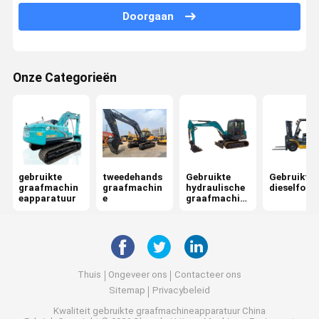
Doorgaan
Onze Categorieën
gebruikte
tweedehands
Gebruikte
Gebruikte
graafmachin
graafmachin
hydraulische
dieselforkl
eapparatuur
e
graafmachin
e
Thuis
Ongeveer ons
Contacteer ons
Sitemap
Privacybeleid
Kwaliteit
gebruikte graafmachineapparatuur
China