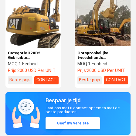
Categorie 320D2
Oorspronkelijke
Gebruikte
tweedehands
graafmachineapparatuur
graafmachine voor
MOQ:
1 Eenheid
MOQ:
1 Eenheid
CAT 320 320D Gebruikte
kruipen Gebruikte
Prijs:
2000 USD Per UNIT
Prijs:
2000 USD Per UNIT
kruipergraafmachines
graafmachine CAT 315D
Beste prijs
CONTACT
Beste prijs
CONTACT
Bespaar je tijd
Laat ons met u contact opnemen met de
beste producten.
Geef uw vereiste