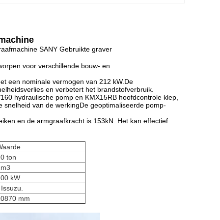
machine
aafmachine SANY Gebruikte graver
worpen voor verschillende bouw- en
 met een nominale vermogen van 212 kW.De
elheidsverlies en verbetert het brandstofverbruik.
K5V160 hydraulische pomp en KMX15RB hoofdcontrole klep,
 de snelheid van de werkingDe geoptimaliseerde pomp-
ken en de armgraafkracht is 153kN. Het kan effectief
Waarde
0 ton
2m3
200 kW
 Issuzu.
10870 mm