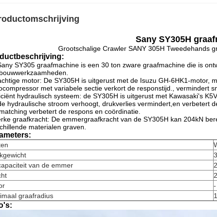
roductomschrijving
Sany SY305H graaf
Grootschalige Crawler SANY 305H Tweedehands gr
ductbeschrijving:
any SY305 graafmachine is een 30 ton zware graafmachine die is ont
nbouwwerkzaamheden.
achtige motor: De SY305H is uitgerust met de Isuzu GH-6HK1-motor,
ocompressor met variabele sectie verkort de responstijd., vermindert sn
ficiënt hydraulisch systeem: de SY305H is uitgerust met Kawasaki's 
de hydraulische stroom verhoogt, drukverlies vermindert,en verbetert
matching verbetert de respons en coördinatie.
erke graafkracht: De emmergraafkracht van de SY305H kan 204kN berei
chillende materialen graven.
ameters:
ten
kgewicht
3
capaciteit van de emmer
cht
or
-
imaal graafradius
o's: