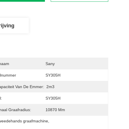
ijving
naam
Sany
lnummer
SY305H
paciteit Van De Emmer:
2m3
:
SY305H
aal Graafradius:
10870 Mm
weedehands graafmachine
, 