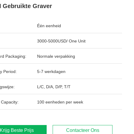
 Gebruikte Graver
Één eenheid
3000-5000USD/ One Unit
rd Packaging:
Normale verpakking
y Period:
5-7 werkdagen
gswijze:
L/C, D/A, D/P, T/T
 Capacity:
100 eenheden per week
Krijg Beste Prijs
Contacteer Ons