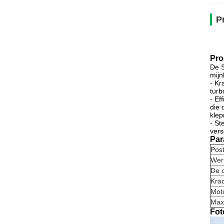
P
Pro
De S
mij
- Kr
turb
- Ef
die 
klep
- St
vers
Par
Pos
Wer
De 
Kra
Mot
Max
Fot