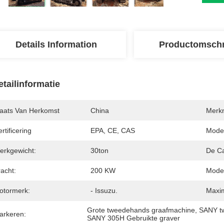
Details Information
Productomschr
etailinformatie
laats Van Herkomst
China
Merk
rtificering
EPA, CE, CAS
Mode
erkgewicht:
30ton
De Ca
acht:
200 KW
Model
otormerk:
- Issuzu.
Maxim
Grote tweedehands graafmachine
, 
SANY t
arkeren:
SANY 305H Gebruikte graver