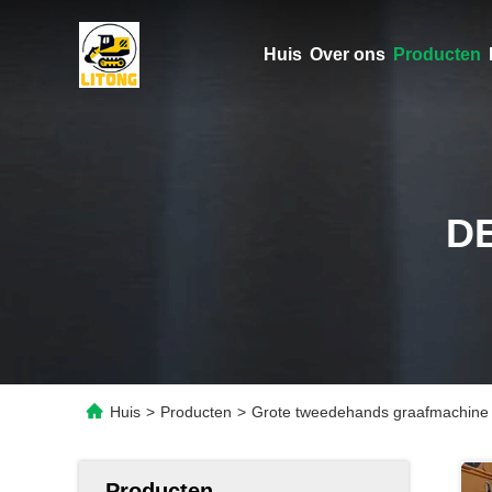
Huis
Over ons
Producten
D
Huis
>
Producten
>
Grote tweedehands graafmachine
Producten