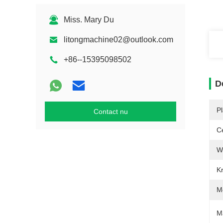
Miss. Mary Du
litongmachine02@outlook.com
+86--15395098502
D
P
Contact nu
Ce
W
Kr
M
M