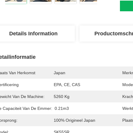
Details Information
Productomschr
etailinformatie
laats Van Herkomst
Japan
Merk
rtificering
EPA, CE, CAS
Mode
ewicht Van De Machine:
5260 Kg
Krach
e Capaciteit Van De Emmer:
0.21m3
Werkt
orsprong:
100% Origineel Japan
Plaat
odel:
SK55SR