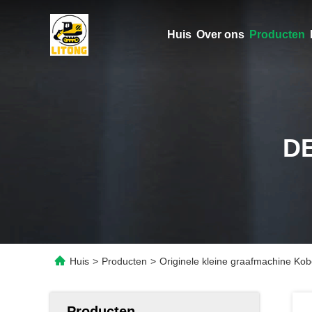
Huis
Over ons
Producten
D
Huis
>
Producten
>
Originele kleine graafmachine Ko
Producten