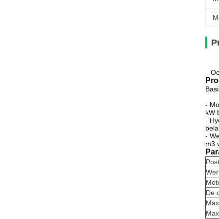
M
P
Oo
Pro
Basi
- Mo
kW b
- Hy
bela
- We
m3 v
Par
Pos
Wer
Mot
De 
Max
Max