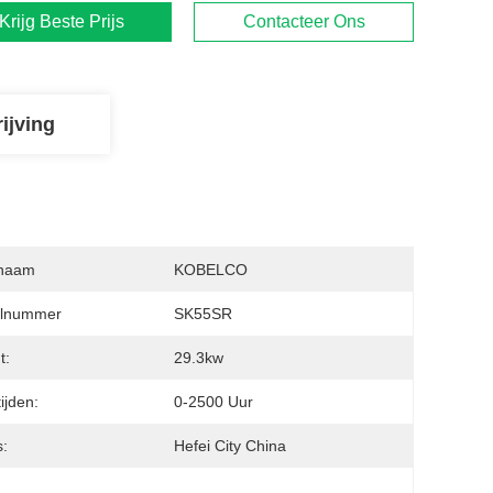
Krijg Beste Prijs
Contacteer Ons
ijving
naam
KOBELCO
lnummer
SK55SR
t:
29.3kw
ijden:
0-2500 Uur
s:
Hefei City China