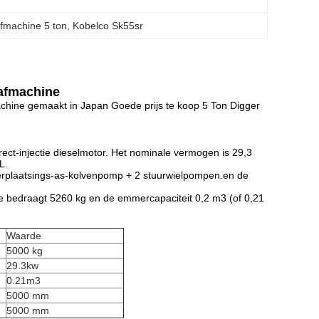
afmachine 5 ton
, 
Kobelco Sk55sr
afmachine
chine gemaakt in Japan Goede prijs te koop 5 Ton Digger
rect-injectie dieselmotor. Het nominale vermogen is 29,3
L.
verplaatsings-as-kolvenpomp + 2 stuurwielpompen.en de
e bedraagt 5260 kg en de emmercapaciteit 0,2 m3 (of 0,21
Waarde
5000 kg
29.3kw
0.21m3
5000 mm
5000 mm