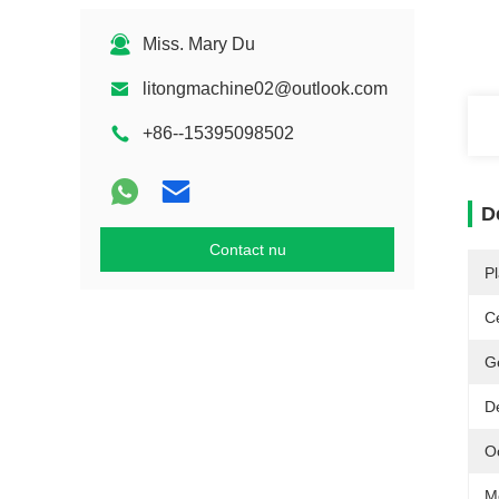
Miss. Mary Du
litongmachine02@outlook.com
+86--15395098502
D
Contact nu
P
Ce
G
D
O
M