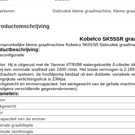
arkeren:
Gebruikte kleine graafmachine
, 
Kleine gra
roductomschrijving
Kobelco SK55SR gra
rspronkelijke kleine graafmachine Kobelco SK55SR Gebruikte graafma
ductbeschrijving:
sconfiguratie
tor: Hij is uitgerust met de Yanmar 4TNV88 watergekoelde 4-cilinder di
ij een nominale snelheid van 2400 r/min. Het totale vermogen is 2,189
draulisch systeem: de hoofdpomp bestaat uit een dubbele, variabele 
ngrijkste verlichtingsdruk is 23Mpa.
rkgewicht en emmercapaciteit: het werkgewicht van de gehele machin
olgens verschillende gegevensbronnen).
ameters:
ten
kgewicht
or
capaciteit van de emmer
imale graafdiepte
imale storthoogte