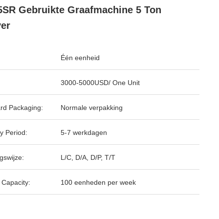
SR Gebruikte Graafmachine 5 Ton
er
Één eenheid
3000-5000USD/ One Unit
rd Packaging:
Normale verpakking
y Period:
5-7 werkdagen
gswijze:
L/C, D/A, D/P, T/T
 Capacity:
100 eenheden per week