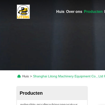
Huis
Over ons
Producten
Huis
>
Shanghai Litong Machinery Equipment Co., Ltd 
Producten
gebruikte graafmachineapparatuur