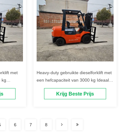
rklift met
Heavy-duty gebruikte dieselforklift met
 kg
een hefcapaciteit van 3000 kg Ideaal
n van
voor industriële en commerciële
js
Krijg Beste Prijs
materiaalverwerking
5
6
7
8