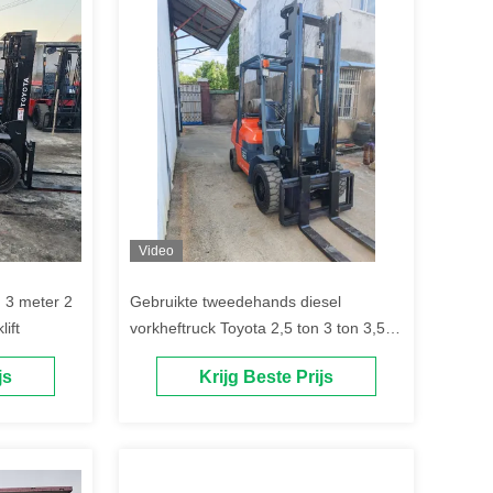
Video
 3 meter 2
Gebruikte tweedehands diesel
ift
vorkheftruck Toyota 2,5 ton 3 ton 3,5
ton capaciteit vorkheftruck
js
Krijg Beste Prijs
hydraulische stapelaar vorkheftruck