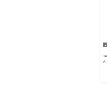
V
Ho
Vo
Vo
Ge