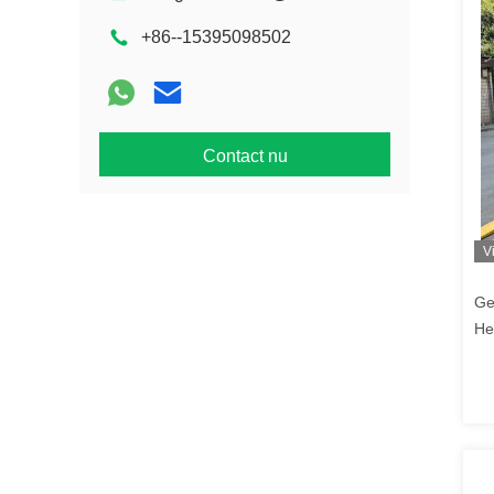
+86--15395098502
Contact nu
V
Ge
He
Ja
Ko