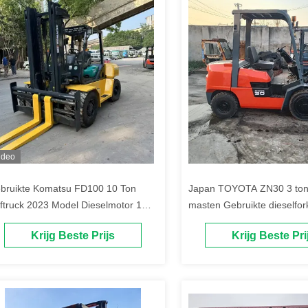
ideo
bruikte Komatsu FD100 10 Ton
Japan TOYOTA ZN30 3 ton
ftruck 2023 Model Dieselmotor 1
masten Gebruikte dieselforkl
ar Garantie Japanse Oorsprong Te
Krijg Beste Prijs
Krijg Beste Pri
op