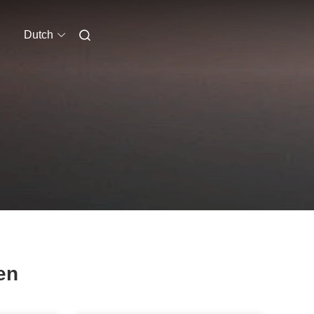
Dutch
en