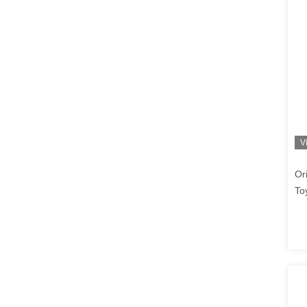
V
Or
To
Ja