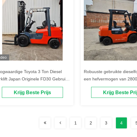
ideo
ogwaardige Toyota 3 Ton Diesel
Robuuste gebruikte dieselfo
rklift Japan Originele FD30 Gebruikt
een hefvermogen van 2800
or Vorklift 4WD 3m Lift Getest &
geschikt voor het verwerke
Krijg Beste Prijs
Krijg Beste Pri
controleerd Voor Verkoop
bouwmaterialen
1
2
3
4