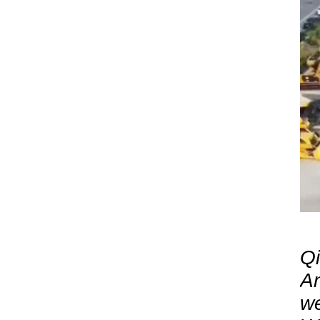
Qi
An
we