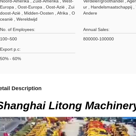
Noord-Amerika , Zuid-Amerika , West-
Verdeler/groothandel , Agen
Europa , Oost-Europa , Oost-Azië , Zui
ur , Handelsmaatschappij , 
doost-Azië , Midden-Oosten , Afrika , O
Andere
ceanië , Wereldwijd
No. of Employees:
Annual Sales:
100~500
800000-100000
Export p.c:
50% - 60%
etail Description
Shanghai Litong Machinery