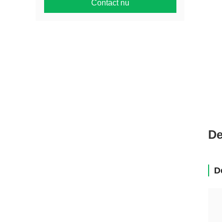
Contact nu
De
D