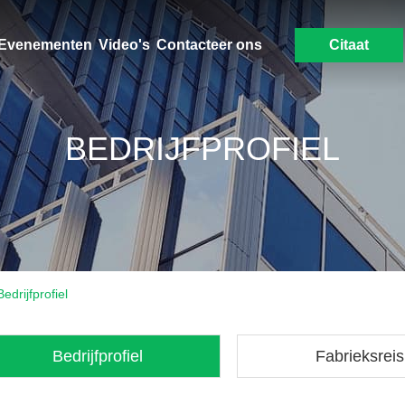
Evenementen
Video's
Contacteer ons
Citaat
BEDRIJFPROFIEL
drijfprofiel
Bedrijfprofiel
Fabrieksreis