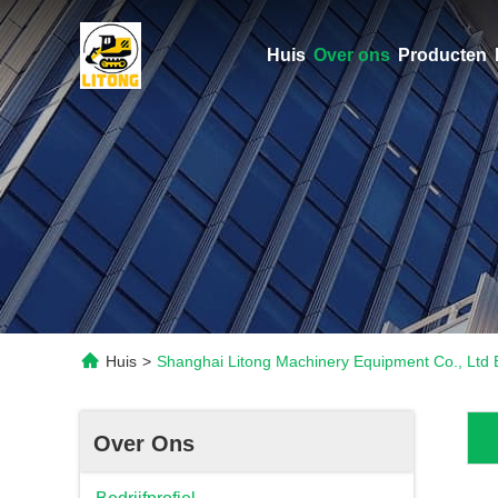
Huis
Over ons
Producten
Huis
>
Shanghai Litong Machinery Equipment Co., Ltd Be
Over Ons