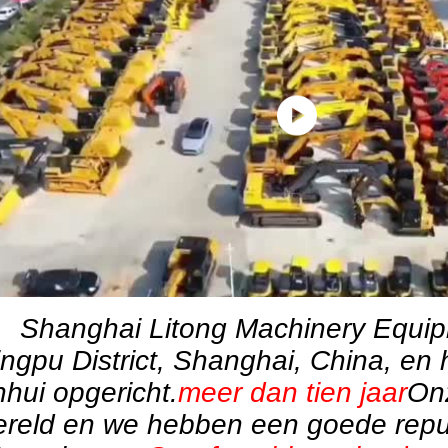
Shanghai Litong Machinery Equipm
ngpu District, Shanghai, China, en h
hui opgericht.
meer dan tien jaar
Onz
reld en we hebben een goede reput