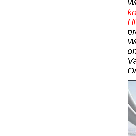
W
kr
Hi
pr
We
on
Va
Om