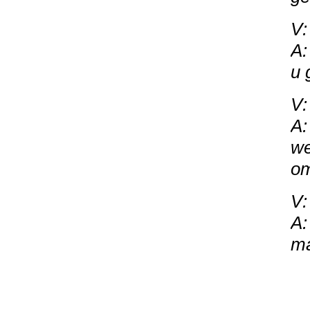
V:
A:
u 
V:
A:
we
om
V:
A:
ma