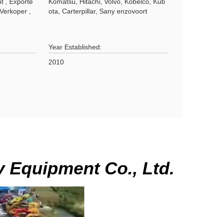
t , Exporte
Komatsu, Hitachi, Volvo, Kobelco, Kub
Verkoper ,
ota, Carterpillar, Sany enzovoort
Year Established:
2010
 Equipment Co., Ltd.