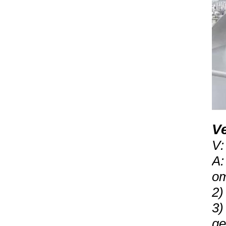
V
V:
A:
om
2)
3)
ge