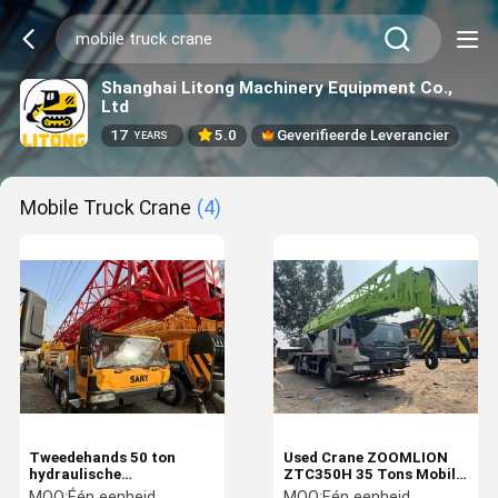
Shanghai Litong Machinery Equipment Co.,
Ltd
17
5.0
Geverifieerde Leverancier
YEARS
Mobile Truck Crane
(4)
Tweedehands 50 ton
Used Crane ZOOMLION
hydraulische
ZTC350H 35 Tons Mobile
vrachtwagenkraan 50T
Crane In Perfect Working
MOQ:
Één eenheid
MOQ:
Eén eenheid