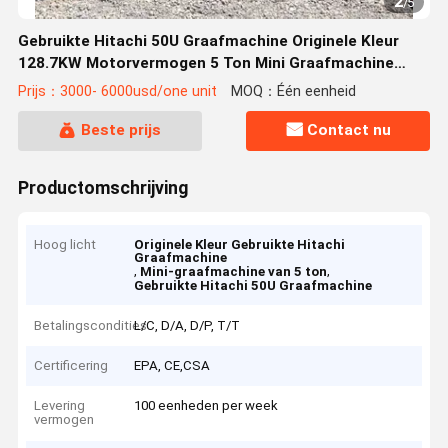
2
/
5
Gebruikte Hitachi 50U Graafmachine Originele Kleur
128.7KW Motorvermogen 5 Ton Mini Graafmachine
Tegen Betaalbare Prijs
Prijs：3000- 6000usd/one unit
MOQ：Één eenheid
Beste prijs
Contact nu
Productomschrijving
Hoog licht
Originele Kleur Gebruikte Hitachi
Graafmachine
,
,
Mini-graafmachine van 5 ton
Gebruikte Hitachi 50U Graafmachine
Betalingscondities
L/C, D/A, D/P, T/T
Certificering
EPA, CE,CSA
Levering
100 eenheden per week
vermogen