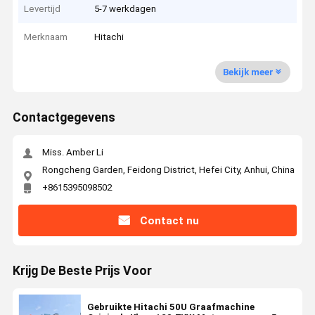
Levertijd
5-7 werkdagen
Merknaam
Hitachi
Bekijk meer
Contactgegevens
Miss. Amber Li
Rongcheng Garden, Feidong District, Hefei City, Anhui, China
+8615395098502
Contact nu
Krijg De Beste Prijs Voor
Gebruikte Hitachi 50U Graafmachine