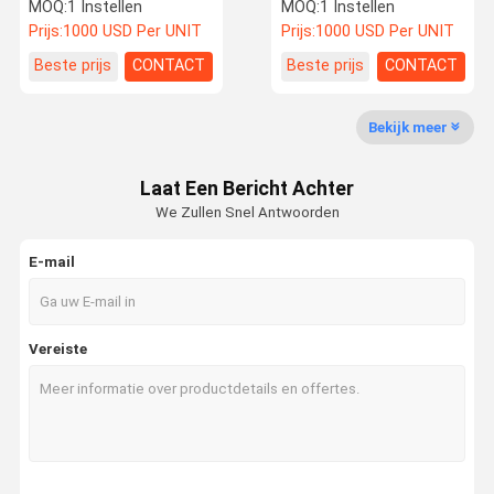
Japan Diesel Vorklift
Vorkheftrucks3 Ton
MOQ:
1 Instellen
MOQ:
1 Instellen
FD30 Kleinhandel Gebruik
Outdoor CE/LISO
Prijs:
1000 USD Per UNIT
Prijs:
1000 USD Per UNIT
1 Jaar Garantie
Gecertificeerd 1 Jaar
Garantie Vorklengte 1,2m
Fabrieksreis
Kwaliteitsco
Contacteer
Nieuws
Beste prijs
CONTACT
Beste prijs
CONTACT
Motor
Ntrole
Ons
Bekijk meer
gebruikte graafmachineapparatuur
Laat Een Bericht Achter
tweedehands graafmachine
We Zullen Snel Antwoorden
Gebruikte hydraulische graafmachine
E-mail
Gebruikte dieselforklift
Gebruikte elektrische heftrucks
Vereiste
Gebruikte laadmachine
gebruikte kraan
Nieuwe vorkheftruck