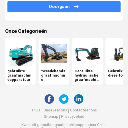
Doorgaan
Onze Categorieën
gebruikte
tweedehands
Gebruikte
Gebruikte
graafmachin
graafmachin
hydraulische
dieselforkl
eapparatuur
e
graafmachin
e
Thuis
Ongeveer ons
Contacteer ons
Sitemap
Privacybeleid
Kwaliteit
gebruikte graafmachineapparatuur
China