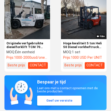
Originele verfgebruikte
Hoge kwaliteit 5 ton Heli
dieselforklift TCM 70
50 Diesel vorkheftruck
Construction Diesel
Efficiënt en fabrieksprijs
MOQ:
Één eenheid
MOQ:
1 set
Loading Machine
Topmerk
Prijs:
1000-2000usd/one unit
Prijs:
1000 USD Per UNIT
Beste prijs
CONTACT
Beste prijs
CONTACT
Bespaar je tijd
Laat ons met u contact opnemen met de
beste producten.
Geef uw vereiste