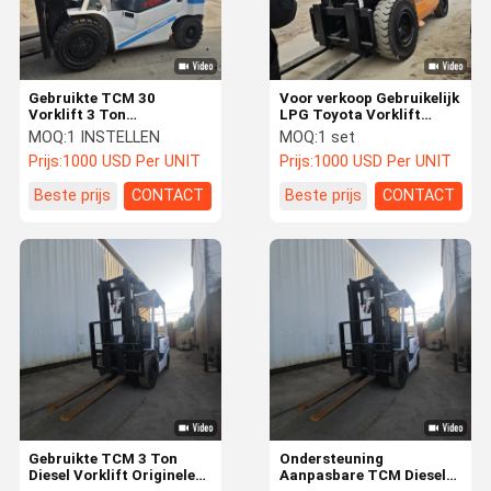
Gebruikte TCM 30
Voor verkoop Gebruikelijk
Vorklift 3 Ton
LPG Toyota Vorklift
Dieselmotor Hoog
Lifting 4.0 4.5 Meters 2
MOQ:
1 INSTELLEN
MOQ:
1 set
efficiënt zijverschuiver
Stages Side Shift
Prijs:
1000 USD Per UNIT
Prijs:
1000 USD Per UNIT
Middencilinder 2023
Capaciteit 5ton Liquid
Model Hot Sale
Propane Gas Engine
Beste prijs
CONTACT
Beste prijs
CONTACT
Thuis
Producten
Videos
Over Ons
Gebruikte TCM 3 Ton
Ondersteuning
Diesel Vorklift Originele
Aanpasbare TCM Diesel