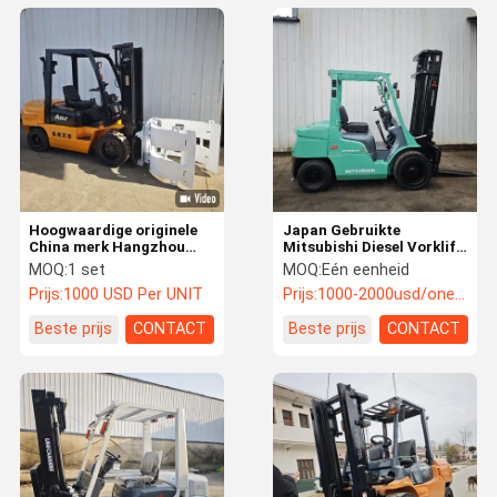
Hoogwaardige originele
Japan Gebruikte
China merk Hangzhou
Mitsubishi Diesel Vorklift
vorklift 3,5 ton gebruikte
3 Ton 4 Meter met 2
MOQ:
1 set
MOQ:
Eén eenheid
brandstof vorklift
Etappen Japan Originele
Prijs:
1000 USD Per UNIT
Prijs:
1000-2000usd/one unit
Hangcha A35 te koop
Vorklift
goede prijs
Beste prijs
CONTACT
Beste prijs
CONTACT