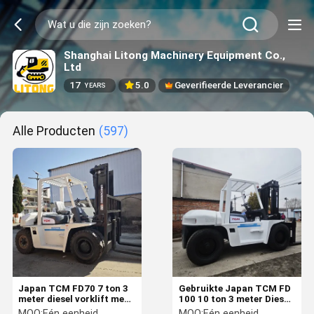
Shanghai Litong Machinery Equipment Co.,
Ltd
17
5.0
Geverifieerde Leverancier
YEARS
Alle Producten
(597)
Japan TCM FD70 7 ton 3
Gebruikte Japan TCM FD
meter diesel vorklift met
100 10 ton 3 meter Diesel
originele Isuzu-motor
vorkheftruck
MOQ:
Eén eenheid
MOQ:
Eén eenheid