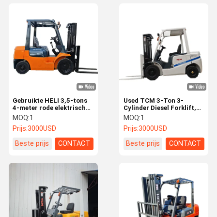
Gebruikte HELI 3,5-tons
Used TCM 3-Ton 3-
4-meter rode elektrische
Cylinder Diesel Forklift,
vorkheftruck met
White Color, Robust Steel
MOQ:
1
MOQ:
1
tweedelige mast voor
Frame, Designed For
Prijs:
3000USD
Prijs:
3000USD
logistieke opslag
Industrial Material
Transport
Beste prijs
CONTACT
Beste prijs
CONTACT