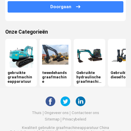
Doorgaan
Onze Categorieën
gebruikte
tweedehands
Gebruikte
Gebruikte
graafmachin
graafmachin
hydraulische
dieselforkl
eapparatuur
e
graafmachin
e
Thuis
Ongeveer ons
Contacteer ons
Sitemap
Privacybeleid
Kwaliteit
gebruikte graafmachineapparatuur
China