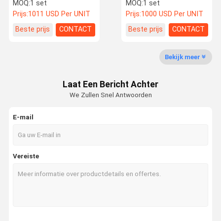
Ton Diesel Vorklift Truck
ton TCM vorklift Japan
MOQ:
1 set
MOQ:
1 set
Nieuwe Dieselmotor 3t
merk Diesel vorklift 3T te
Prijs:
1011 USD Per UNIT
Prijs:
1000 USD Per UNIT
Vorklift Carretilla
koop
Elevator
Fabrieksreis
Kwaliteitsco
Contacteer
Nieuws
Beste prijs
CONTACT
Beste prijs
CONTACT
Ntrole
Ons
Bekijk meer
gebruikte graafmachineapparatuur
Laat Een Bericht Achter
tweedehands graafmachine
We Zullen Snel Antwoorden
Gebruikte hydraulische graafmachine
E-mail
Gebruikte dieselforklift
Gebruikte elektrische heftrucks
Vereiste
Gebruikte laadmachine
gebruikte kraan
Nieuwe vorkheftruck