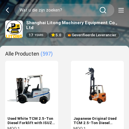
Shanghai Litong Machinery Equipment Co.,
Ltd
17
5.0
Geverifieerde Leverancier
YEARS
Alle Producten
(597)
Used White TCM 2.5-Ton
Japanese Original Used
Diesel Forklift with ISUZU
TCM 2.5-Ton Diesel
Engine Central Cylinder
Forklift with 3-Stage
MOQ:
1
MOQ:
1