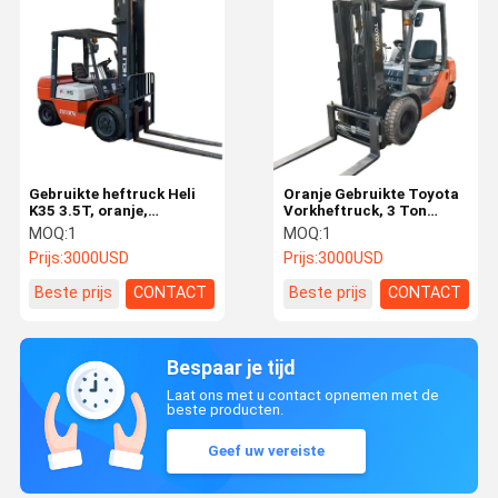
Gebruikte heftruck Heli
Oranje Gebruikte Toyota
K35 3.5T, oranje,
Vorkheftruck, 3 Ton
duurzaam staal, voor
Laadvermogen met
MOQ:
1
MOQ:
1
betrouwbare
Industrieel Stalen Frame
Prijs:
3000USD
Prijs:
3000USD
materiaalbehandeling in
– Geschikt voor
fabrieken, magazijnen en
Logistieke Centra,
Beste prijs
CONTACT
Beste prijs
CONTACT
werven
Bouwplaatsen en Bulk
Opslagtoepassingen
Bespaar je tijd
Laat ons met u contact opnemen met de
beste producten.
Geef uw vereiste