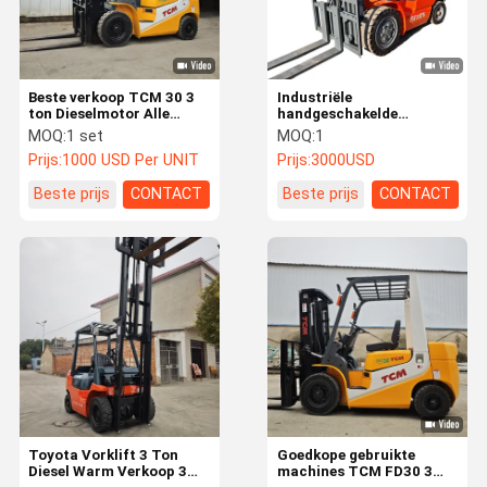
Beste verkoop TCM 30 3
Industriële
ton Dieselmotor Alle
handgeschakelde
originele onderdelen
transmissie Heli 3-tons
MOQ:
1 set
MOQ:
1
Uitstekende
diesel heftruck oranje
Prijs:
1000 USD Per UNIT
Prijs:
3000USD
werkomstandigheden Op
drietraps mast massieve
voorraad Lage prijs
banden weinig uren
Beste prijs
CONTACT
Beste prijs
CONTACT
Gebruikte vorklift te koop
Thuis
Producten
Videos
Over Ons
Toyota Vorklift 3 Ton
Goedkope gebruikte
Diesel Warm Verkoop 3
machines TCM FD30 3