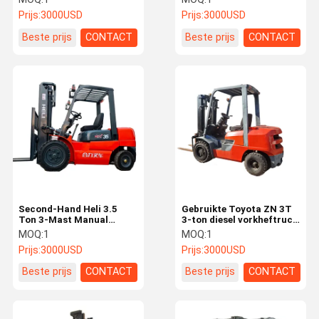
Robust Performance for
Heavy-Duty Steel Build
Prijs:
3000USD
Prijs:
3000USD
Warehouse and Logistics
for Demanding
Operations
Environments
Beste prijs
CONTACT
Beste prijs
CONTACT
Second-Hand Heli 3.5
Gebruikte Toyota ZN 3T
Ton 3-Mast Manual
3-ton diesel vorkheftruck
Forklift, High-Strength
- een bewezen werkpaard
MOQ:
1
MOQ:
1
Steel Frame, Orange
voor industriële sterkte
Prijs:
3000USD
Prijs:
3000USD
Color, Perfect for Heavy-
en betrouwbaarheid
Duty Material Handling in
Beste prijs
CONTACT
Beste prijs
CONTACT
Industrial and Logistics
Environments