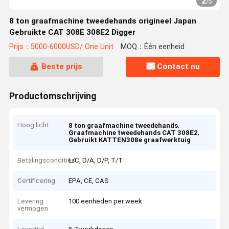
2
/
5
8 ton graafmachine tweedehands origineel Japan
Gebruikte CAT 308E 308E2 Digger
Prijs：5000-6000USD/ One Unit
MOQ：Één eenheid
Beste prijs
Contact nu
Productomschrijving
Hoog licht
,
8 ton graafmachine tweedehands
,
Graafmachine tweedehands CAT 308E2
Gebruikt KATTEN308e graafwerktuig
Betalingscondities
L/C, D/A, D/P, T/T
Certificering
EPA, CE, CAS
Levering
100 eenheden per week
vermogen