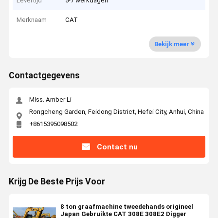
Levertijd
5-7 werkdagen
Merknaam
CAT
Bekijk meer
Contactgegevens
Miss. Amber Li
Rongcheng Garden, Feidong District, Hefei City, Anhui, China
+8615395098502
Contact nu
Krijg De Beste Prijs Voor
8 ton graafmachine tweedehands origineel
Japan Gebruikte CAT 308E 308E2 Digger