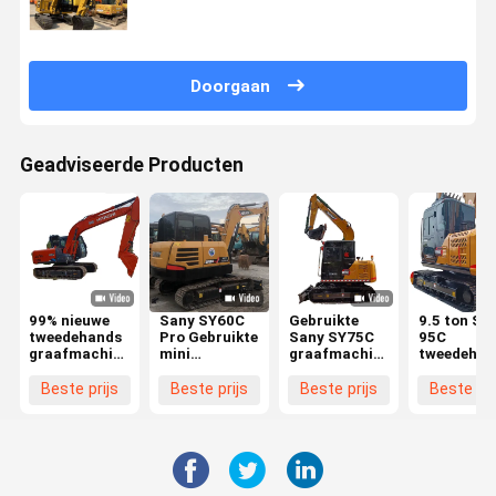
Doorgaan
Geadviseerde Producten
99% nieuwe
Sany SY60C
Gebruikte
9.5 ton Sa
tweedehands
Pro Gebruikte
Sany SY75C
95C
graafmachine
mini
graafmachine
tweedehan
HITACHI
graafmachine
7 ton Brand
graafmach
ZX120
6 ton Sany
New Style SY
Yanmar
Beste prijs
Beste prijs
Beste prijs
Beste pri
gebruikte
Sy75 Sy95
75CPRO
Motor
graafmachine
Gebruikte
Dieselmotor
Gebruikte
EPA CE
graafmachines
graafmachine
Crawler
goedgekeurd
graafmach