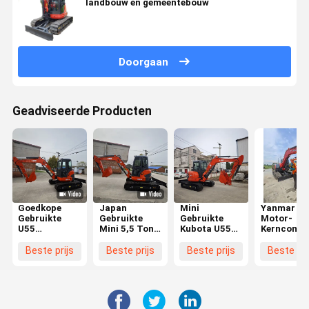
landbouw en gemeentebouw
Doorgaan
Geadviseerde Producten
Goedkope
Japan
Mini
Yanmar
Gebruikte
Gebruikte
Gebruikte
Motor-
U55
Mini 5,5 Ton
Kubota U55
Kerncompo
Graafmachine
Graafmachine
Graafmachine
Gemaakt i
5 Ton Kleine
Kubota U55
Kubota 5,5
Japan Hog
Beste prijs
Beste prijs
Beste prijs
Beste pri
Graver Bijna
Tweedehands
Ton Kubota
Kwaliteit
Nieuwe
Kleine Graver
U55 U35 U17
Gebruikte
Bouwmachines
Kubota U40
Graafmachines
Yanmar
Te Koop in
U55 U35
VIO80 Mini
HeFei
Kleine
Graafmach