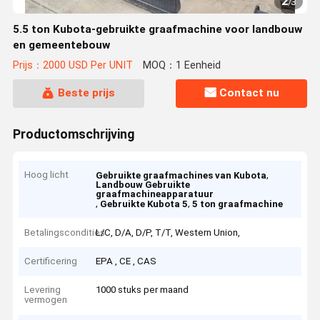
2
/
3
5.5 ton Kubota-gebruikte graafmachine voor landbouw
en gemeentebouw
Prijs：2000 USD Per UNIT
MOQ：1 Eenheid
Beste prijs
Contact nu
Productomschrijving
Hoog licht
,
Gebruikte graafmachines van Kubota
Landbouw Gebruikte
graafmachineapparatuur
,
,
Gebruikte Kubota 5
5 ton graafmachine
Betalingscondities
L/C, D/A, D/P, T/T, Western Union,
Certificering
EPA , CE , CAS
Levering
1000 stuks per maand
vermogen