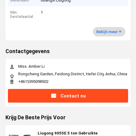
Merknaam
Guangxi Liugong
Min.
1
bestelaantal
Bekijk meer
Contactgegevens
Miss. Amber Li
Rongcheng Garden, Feidong District, Hefei City, Anhui, China
+8615395098502
Contact nu
Krijg De Beste Prijs Voor
Liugong 9055E 5 ton Gebruikte