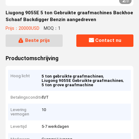
2
/
3
Liugong 9055E 5 ton Gebruikte graafmachines Backhoe
Schaaf Backdigger Benzin aangedreven
Prijs：20000USD
MOQ：1
Beste prijs
Contact nu
Productomschrijving
Hoog licht
,
5 ton gebruikte graafmachines
,
Liugong 9055E Gebruikte graafmachines
5 ton grove graafmachine
Betalingscondities
T/T
Levering
10
vermogen
Levertijd
5-7 werkdagen