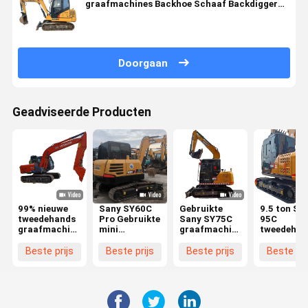
graafmachines Backhoe Schaaf Backdigger
Benzin aangedreven
Doorgaan
Geadviseerde Producten
99% nieuwe
Sany SY60C
Gebruikte
9.5 ton Sa
tweedehands
Pro Gebruikte
Sany SY75C
95C
graafmachine
mini
graafmachine
tweedehan
HITACHI
graafmachine
7 ton Brand
graafmach
ZX120
6 ton Sany
New Style SY
Yanmar
Beste prijs
Beste prijs
Beste prijs
Beste pri
gebruikte
Sy75 Sy95
75CPRO
Motor
graafmachine
Gebruikte
Dieselmotor
Gebruikte
EPA CE
graafmachines
graafmachine
Crawler
goedgekeurd
graafmach