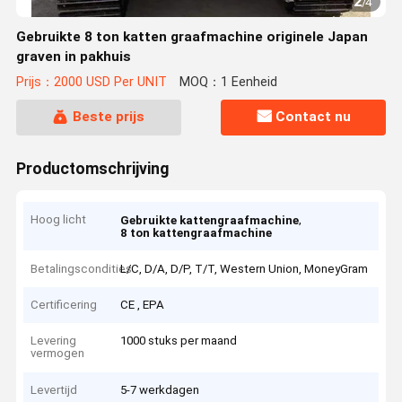
2
/
4
Gebruikte 8 ton katten graafmachine originele Japan
graven in pakhuis
Prijs：2000 USD Per UNIT
MOQ：1 Eenheid
Beste prijs
Contact nu
Productomschrijving
Hoog licht
,
Gebruikte kattengraafmachine
8 ton kattengraafmachine
Betalingscondities
L/C, D/A, D/P, T/T, Western Union, MoneyGram
Certificering
CE , EPA
Levering
1000 stuks per maand
vermogen
Levertijd
5-7 werkdagen