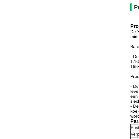
P
Pro
De X
midd
Bas
- De
1750
165±
Pres
- De
leve
een 
slec
- De
koel
word
Par
Pos
Verp