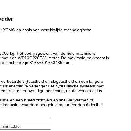
adder
or XCMG op basis van wereldwijde technologische
5000 kg. Het bedrijfsgewicht van de hele machine is
st met een WD10G220E23-motor. De maximale trekkracht is
n de machine zijn 8165×3016×3485 mm.
erbeterde slijtvastheid en slagvastheid en een langere
uur effectief te verlengenHet hydraulische systeem met
controle en eenvoudige bediening, en de werkkracht is
ruimte en een breed zichtveld.en snel verwarmen of
reductie, waardoor het geluid met meer dan 6 decibel
 mini-ladder