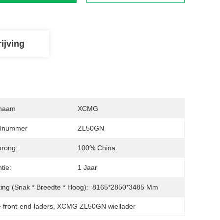
ijving
naam
XCMG
lnummer
ZL50GN
rong:
100% China
tie:
1 Jaar
ing (snak * Breedte * Hoog):
8165*2850*3485 Mm
e front-end-laders
, 
XCMG ZL50GN wiellader