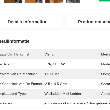
Details Information
Productomschr
etailinformatie
laats Van Herkomst
China
Merk
rtificering
EPA, CE, CAS
Mode
ewicht Van De Machine:
17500 Kg
Oorsp
e Capaciteit Van De Emmer:
2.5 ~ 4.5 Cbm
Garan
erplaatsend Type:
Wielladder, Mini-Ladder
Afmet
arkeren:
gebruikte voorkantbeladers
, 
5 ton gebruikt