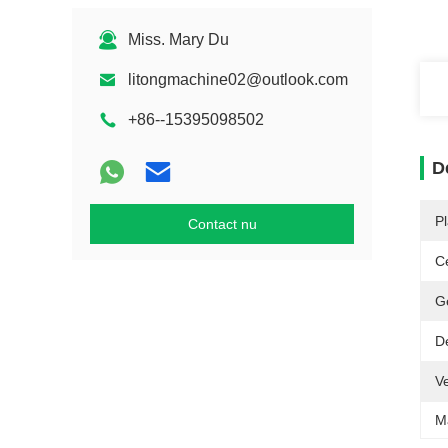
Miss. Mary Du
litongmachine02@outlook.com
+86--15395098502
D
P
Contact nu
Ce
G
D
V
M