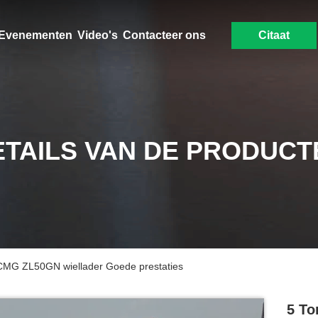
Evenementen
Video's
Contacteer ons
Citaat
ETAILS VAN DE PRODUCT
 XCMG ZL50GN wiellader Goede prestaties
5 To