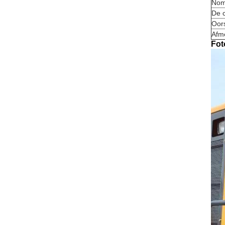
Nomi
De 
Oor
Afme
Fot