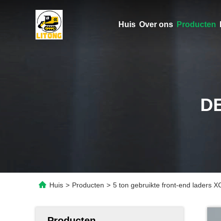
Huis
Over ons
Producten
D
Huis
>
Producten
>
5 ton gebruikte front-end laders
Producten