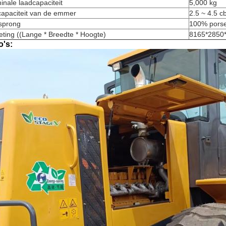
nale laadcapaciteit
5,000 kg
capaciteit van de emmer
2.5 ~ 4.5 
sprong
100% porse
ting ((Lange * Breedte * Hoogte)
8165*2850
o's: