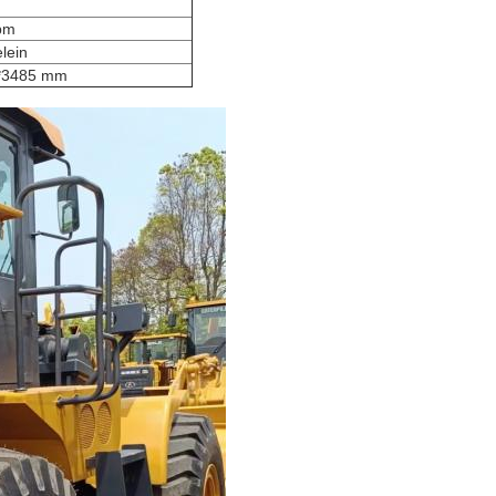
cbm
lein
*3485 mm