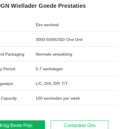
GN Wiellader Goede Prestaties
Één eenheid
3000-5000USD/ One Unit
rd Packaging:
Normale verpakking
y Period:
5-7 werkdagen
gswijze:
L/C, D/A, D/P, T/T
 Capacity:
100 eenheden per week
Krijg Beste Prijs
Contacteer Ons