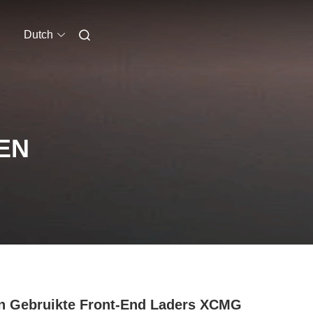
Dutch
EN
n Gebruikte Front-End Laders XCMG