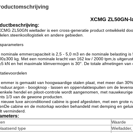
roductomschrijving
XCMG ZL50GN-l
ductbeschrijving:
CMG ZL50GN wiellader is een cross-generatie product ontwikkeld do
elen.steenkoollogistiek en andere gebieden.
isparameters
 nominale emmercapaciteit is 2,5 - 5,0 m3 en de nominale belasting is 
0±300 kg. Met een nominale kracht van 162 kw / 2000 tpm,is uitgeru
5 kN en het maximale klimvermogen is 30°. De totale afmetingen va
tatievoordelen
 emmer is gemaakt van hoogwaardige stalen plaat, met meer dan 30% v
nsduur.argon - boogknop - lassen en oppervlaktespuiten om de levensd
enkele hendel en piloot-controle wordt aangenomen, met nauwkeurige 
hts 1/3 van de gewone producten.
 nieuwe luxe airconditioned cabine is goed afgesloten, met een grote 
enDe cabine en de motorkap worden behandeld met demping en geluids
t verminderd.
ameters:
ten
Waarde
laatsend type
Wielladder,