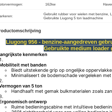
otorvermogen:
162kw
Haven
Gebruikt rubber voor wielen met benzine
, 
L
arkeren:
Gebruikte Liugong 5 ton laadmachine
roductomschrijving
Liugong 956 - benzine-aangedreven gebru
Gebruikte medium loader 
langrijkste kenmerken
Mobiliteit met banden
Biedt uitstekende grip op ongelijke oppervlakken
Minimaliseert de bodemschade vergeleken met 
Vermogen van 5 ton
Handhaaft met gemak bulkmaterialen zoals zan
Ergonomisch ontwerp
Ruime bedieningscabine met intuïtieve bediening