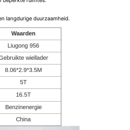
n beperkte ruimtes.
en langdurige duurzaamheid.
Waarden
Liugong 956
Gebruikte wiellader
8.06*2.9*3.5M
5T
16.5T
Benzinenergie
China