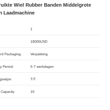
uikte Wiel Rubber Banden Middelgrote
n Laadmachine
1
18000USD
rd Packaging:
Verpakking
y Period:
5-7 werkdagen
gswijze:
T/T
 Capacity:
10