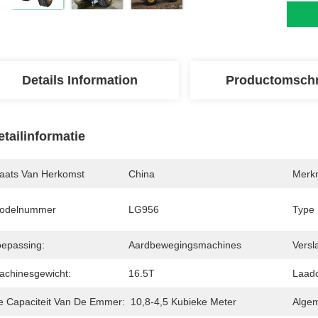
Details Information
Productomschr
etailinformatie
laats Van Herkomst
China
Merk
odelnummer
LG956
Type 
oepassing:
Aardbewegingsmachines
Versl
achinesgewicht:
16.5T
Laadc
e Capaciteit Van De Emmer:
10,8-4,5 Kubieke Meter
Algem