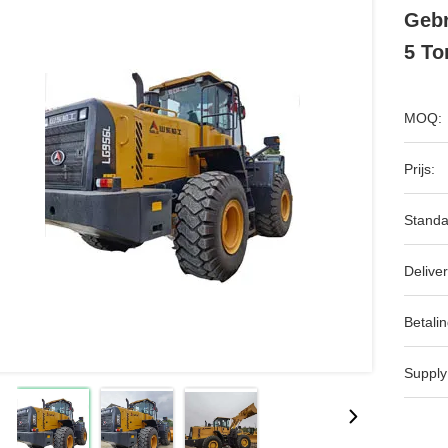
Gebr
5 To
MOQ:
Prijs:
Standa
Deliver
Betalin
Supply