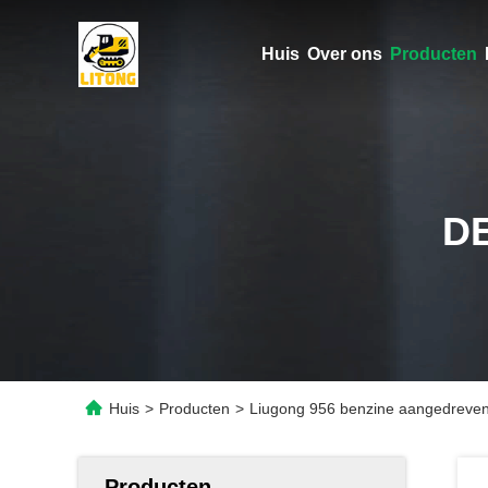
Huis
Over ons
Producten
D
Huis
>
Producten
>
Liugong 956 benzine aangedreven 
Producten