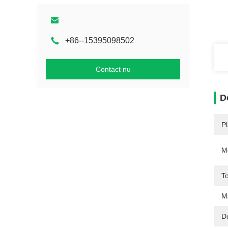
+86--15395098502
Contact nu
D
P
M
T
M
D