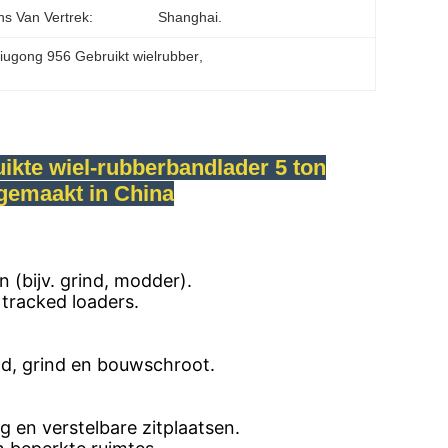
s Van Vertrek:
Shanghai.
iugong 956 Gebruikt wielrubber
, 
ikte wiel-rubberbandlader 5 ton
gemaakt in China
 (bijv. grind, modder).
tracked loaders.
d, grind en bouwschroot.
 en verstelbare zitplaatsen.