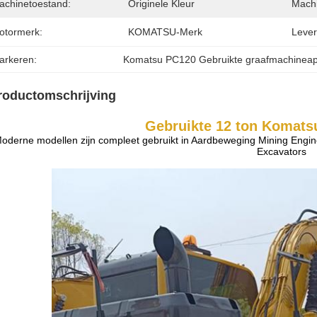
achinetoestand:
Originele Kleur
Machi
otormerk:
KOMATSU-Merk
Levert
arkeren:
Komatsu PC120 Gebruikte graafmachineap
roductomschrijving
Gebruikte 12 ton Komats
oderne modellen zijn compleet gebruikt in Aardbeweging Mining Engi
Excavators