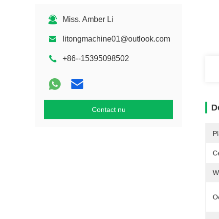
Miss. Amber Li
litongmachine01@outlook.com
+86--15395098502
D
Contact nu
P
Ce
W
O