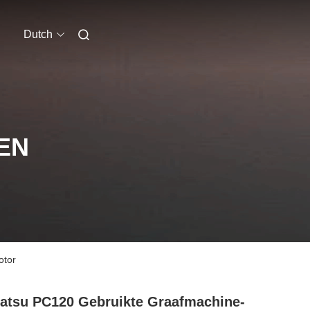
Dutch
EN
otor
tsu PC120 Gebruikte Graafmachine-