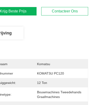
Krijg Beste Prijs
Contacteer Ons
ijving
naam
Komatsu
lnummer
KOMATSU PC120
uiggewicht:
12 Ton
Bouwmachines Tweedehands 
netype:
Graafmachines