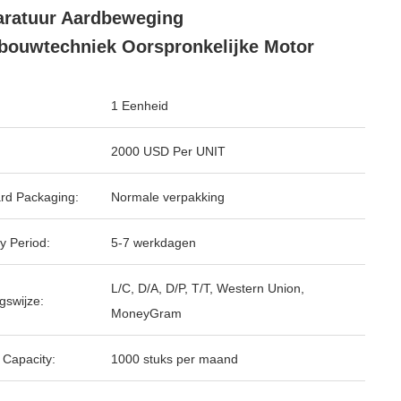
ratuur Aardbeweging
bouwtechniek Oorspronkelijke Motor
1 Eenheid
2000 USD Per UNIT
rd Packaging:
Normale verpakking
y Period:
5-7 werkdagen
L/C, D/A, D/P, T/T, Western Union,
gswijze:
MoneyGram
 Capacity:
1000 stuks per maand