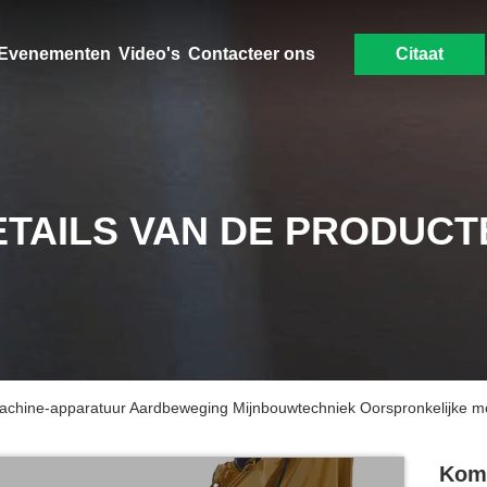
Evenementen
Video's
Contacteer ons
Citaat
ETAILS VAN DE PRODUCT
chine-apparatuur Aardbeweging Mijnbouwtechniek Oorspronkelijke m
Koma