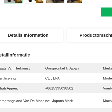
Details Information
Productomschr
etailinformatie
laats Van Herkomst
Oorspronkelijk Japan
Merk
rtificering
CE , EPA
Mode
hatsAppen:
+8615395098502
Voert
orsprongsland Van De Machine:
Japans Merk
Machi