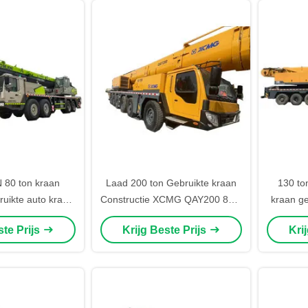
80 ton kraan
Laad 200 ton Gebruikte kraan
130 to
ikte auto kraan
Constructie XCMG QAY200 82M
kraan ge
te 83 meter
Lifthoogte
subb
ste Prijs
Krijg Beste Prijs
Kri