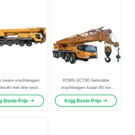
n zware vrachtwagen
XCMG XCT80 Gebruikte
bruikt met drie secties
vrachtwagen kraan 80 ton
oom XCMG QY130K
Engineering Construction
jg Beste Prijs
Krijg Beste Prijs
Machine