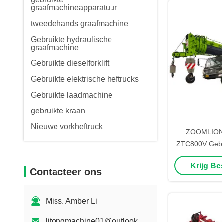
graafmachineapparatuur
tweedehands graafmachine
Gebruikte hydraulische
graafmachine
Gebruikte dieselforklift
Gebruikte elektrische heftrucks
Gebruikte laadmachine
gebruikte kraan
Nieuwe vorkheftruck
ZOOMLION 
ZTC800V Gebru
Lifthoog
Krijg Be
Contacteer ons
Miss. Amber Li
litongmachine01@outlook.com