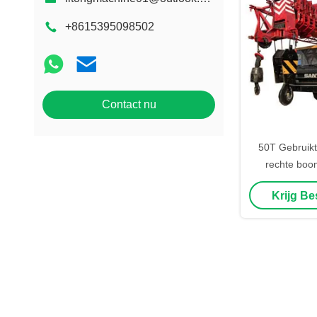
+8615395098502
Contact nu
50T Gebruikt
rechte boo
STC500 58 m
Krijg Be
aut