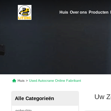
Huis
Over ons
Producten
Huis
>
Used Autocrane Online Fabrikant
Uw Z
Alle Categorieën
gebruikte