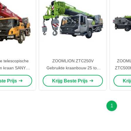
e telescopische
ZOOMLION ZTC250V
ZOOMLI
m kraan SANY
Gebruikte kraanbouw 25 ton
ZTC500H 
eter hefhoogte
laadvermogen
ste Prijs
Krijg Beste Prijs
Kri
ocrane
1