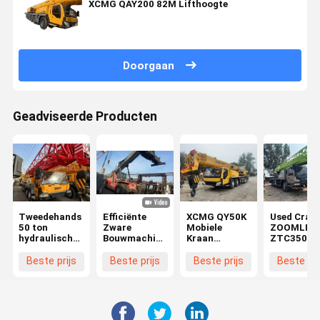
XCMG QAY200 82M Lifthoogte
Doorgaan
Geadviseerde Producten
Tweedehands
Efficiënte
XCMG QY50K
Used Cran
50 ton
Zware
Mobiele
ZOOMLIO
hydraulische
Bouwmachines
Kraan
ZTC350H 
vrachtwagenkraan
DRT 450
Bedrijfsgewicht
Tons Mobi
50T mobiele
Gebruikte
50 Ton
Crane In
Beste prijs
Beste prijs
Beste prijs
Beste pri
vrachtwagenkraan
Reachtruck
Gebruikte
Perfect
SANY
voor KALMAR
XCMG Kraan
Working
STC500
Condition