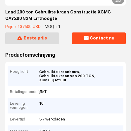
2
/
3
Laad 200 ton Gebruikte kraan Constructie XCMG
QAY200 82M Lifthoogte
Prijs：137600 USD
MOQ：1
Beste prijs
Contact nu
Productomschrijving
Hoog licht
,
Gebruikte kraanbouw
,
Gebruikte kraan van 200 TON
XCMG QAY200
Betalingscondities
,T/T
Levering
10
vermogen
Levertijd
5-7 werkdagen