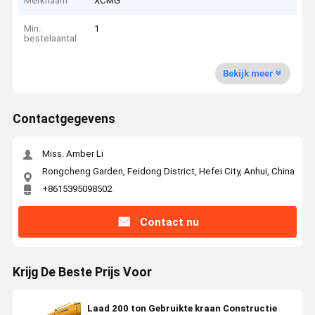
Merknaam
XCMG
Min.
1
bestelaantal
Bekijk meer
Contactgegevens
Miss. Amber Li
Rongcheng Garden, Feidong District, Hefei City, Anhui, China
+8615395098502
Contact nu
Krijg De Beste Prijs Voor
Laad 200 ton Gebruikte kraan Constructie