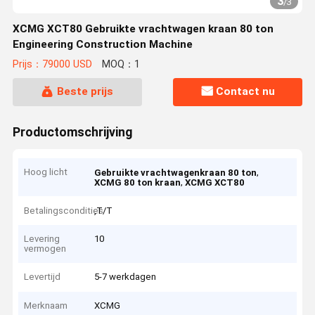
3
/
3
XCMG XCT80 Gebruikte vrachtwagen kraan 80 ton
Engineering Construction Machine
Prijs：79000 USD
MOQ：1
Beste prijs
Contact nu
Productomschrijving
Hoog licht
,
Gebruikte vrachtwagenkraan 80 ton
,
XCMG 80 ton kraan
XCMG XCT80
Betalingscondities
,T/T
Levering
10
vermogen
Levertijd
5-7 werkdagen
Merknaam
XCMG