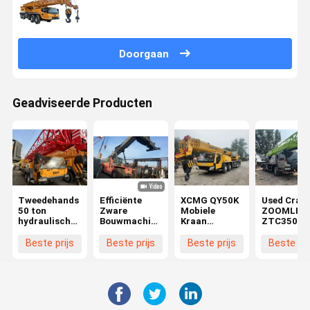
Doorgaan
Geadviseerde Producten
Tweedehands
Efficiënte
XCMG QY50K
Used Cran
50 ton
Zware
Mobiele
ZOOMLIO
hydraulische
Bouwmachines
Kraan
ZTC350H 
vrachtwagenkraan
DRT 450
Bedrijfsgewicht
Tons Mobi
50T mobiele
Gebruikte
50 Ton
Crane In
Beste prijs
Beste prijs
Beste prijs
Beste pri
vrachtwagenkraan
Reachtruck
Gebruikte
Perfect
SANY
voor KALMAR
XCMG Kraan
Working
STC500
Condition