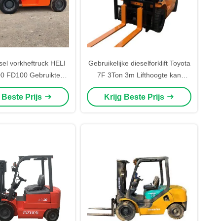
sel vorkheftruck HELI
Gebruikelijke dieselforklift Toyota
 FD100 Gebruikte
7F 3Ton 3m Lifthoogte kan
ne HELI H2000 serie
worden gerenoveerd
g Beste Prijs
Krijg Beste Prijs