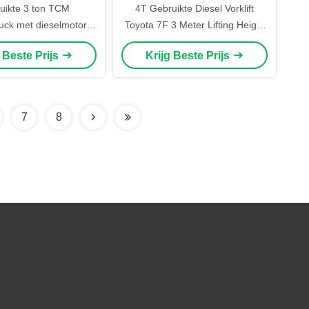
uikte 3 ton TCM
4T Gebruikte Diesel Vorklift
ruck met dieselmotor
Toyota 7F 3 Meter Lifting Height
certificeerd voor
Made in Japan
g Beste Prijs
Krijg Beste Prijs
uwbouw restaurant
7
8