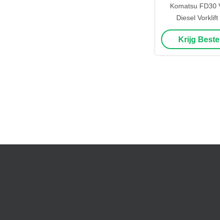
Komatsu FD30 Vo
Diesel Vorklif
Automatische L
Krijg Beste
Tweedeh