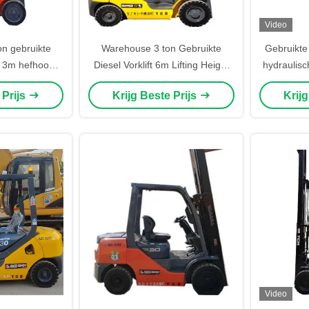
Video
n gebruikte
Warehouse 3 ton Gebruikte
Gebruikte 
ft 3m hefhoogte
Diesel Vorklift 6m Lifting Height
hydraulisc
pen masten
Komatsu Met Moving Shifter
l
 Prijs
Krijg Beste Prijs
Krij
Video