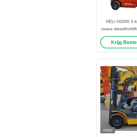
HELI H2000 3 to
zware dieselforkli
met twee trap
Krijg Beste
Video