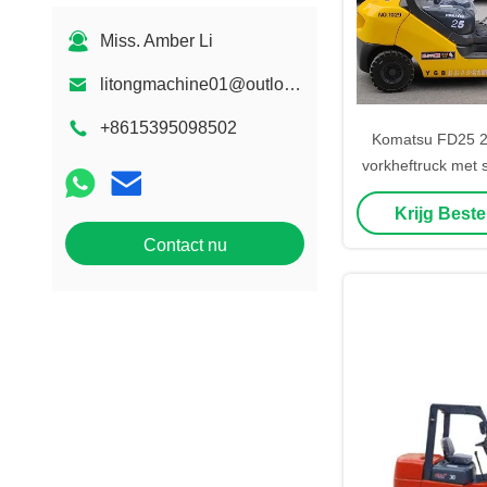
Miss. Amber Li
litongmachine01@outlook.com
+8615395098502
Komatsu FD25 2,
vorkheftruck met 
en containerma
Krijg Beste
Contact nu