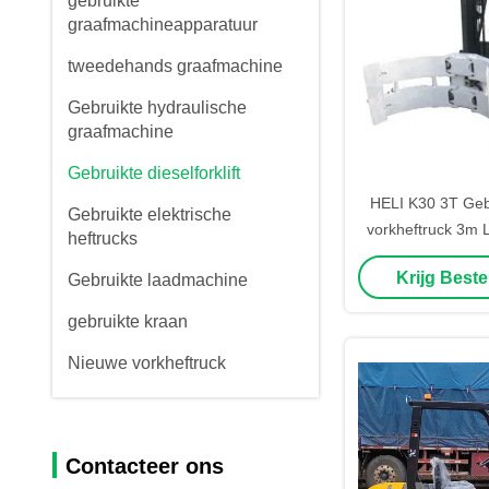
gebruikte
graafmachineapparatuur
tweedehands graafmachine
Gebruikte hydraulische
graafmachine
Gebruikte dieselforklift
HELI K30 3T Gebr
Gebruikte elektrische
vorkheftruck 3m L
heftrucks
Klem 2 Stag
Krijg Beste
Gebruikte laadmachine
gebruikte kraan
Nieuwe vorkheftruck
Contacteer ons