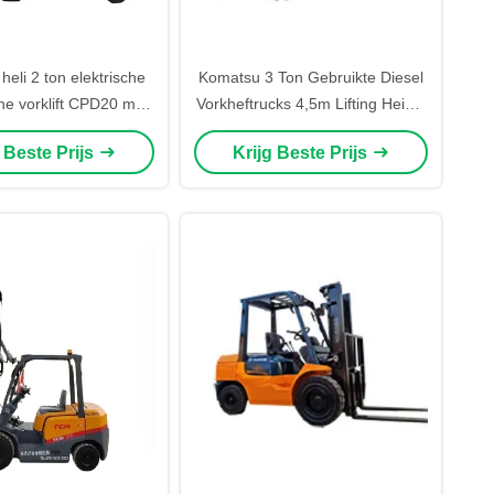
heli 2 ton elektrische
Komatsu 3 Ton Gebruikte Diesel
he vorklift CPD20 met
Vorkheftrucks 4,5m Lifting Height
ithiumbatterie
3 Masts Stages Moving Shifter
g Beste Prijs
Krijg Beste Prijs