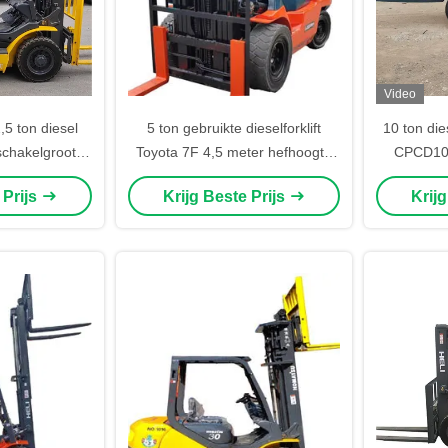
Video
5 ton diesel
5 ton gebruikte dieselforklift
10 ton die
schakelgrootte
Toyota 7F 4,5 meter hefhoogte
CPCD100
st 3 meter
met drie trappen masten
hefmachi
 Prijs
Krijg Beste Prijs
Krij