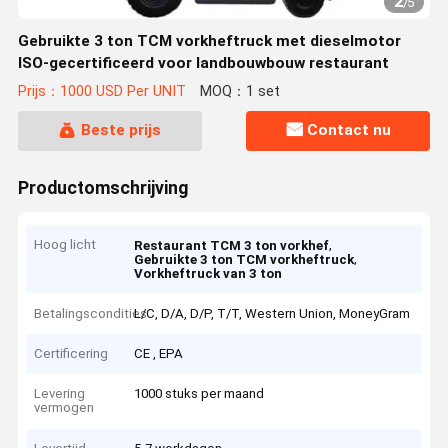
2
/
5
Gebruikte 3 ton TCM vorkheftruck met dieselmotor
ISO-gecertificeerd voor landbouwbouw restaurant
Prijs：1000 USD Per UNIT
MOQ：1 set
Beste prijs
Contact nu
Productomschrijving
Hoog licht
,
Restaurant TCM 3 ton vorkhef
,
Gebruikte 3 ton TCM vorkheftruck
Vorkheftruck van 3 ton
Betalingscondities
L/C, D/A, D/P, T/T, Western Union, MoneyGram
Certificering
CE , EPA
Levering
1000 stuks per maand
vermogen