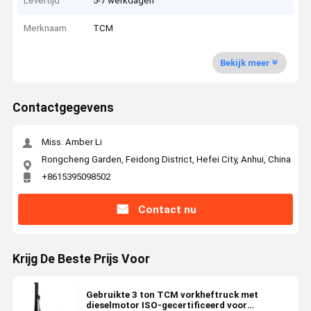
Levertijd
5-7 werkdagen
Merknaam
TCM
Bekijk meer
Contactgegevens
Miss. Amber Li
Rongcheng Garden, Feidong District, Hefei City, Anhui, China
+8615395098502
Contact nu
Krijg De Beste Prijs Voor
Gebruikte 3 ton TCM vorkheftruck met
dieselmotor ISO-gecertificeerd voor