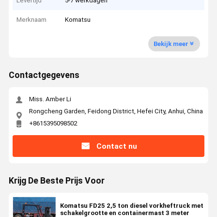
Levertijd
5-7 werkdagen
Merknaam
Komatsu
Bekijk meer
Contactgegevens
Miss. Amber Li
Rongcheng Garden, Feidong District, Hefei City, Anhui, China
+8615395098502
Contact nu
Krijg De Beste Prijs Voor
Komatsu FD25 2,5 ton diesel vorkheftruck met
schakelgrootte en containermast 3 meter