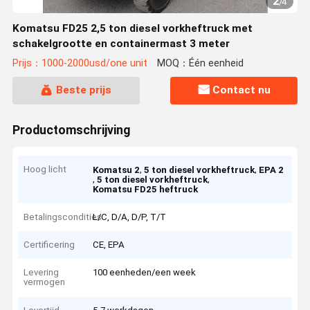
2
/
4
Komatsu FD25 2,5 ton diesel vorkheftruck met
schakelgrootte en containermast 3 meter
Prijs：1000-2000usd/one unit
MOQ：Één eenheid
Beste prijs
Contact nu
Productomschrijving
Hoog licht
,
,
Komatsu 2
5 ton diesel vorkheftruck
EPA 2
,
,
5 ton diesel vorkheftruck
Komatsu FD25 heftruck
Betalingscondities
L/C, D/A, D/P, T/T
Certificering
CE, EPA
Levering
100 eenheden/een week
vermogen