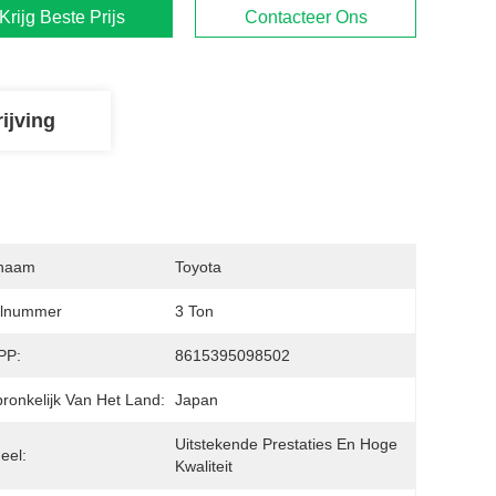
Krijg Beste Prijs
Contacteer Ons
ijving
naam
Toyota
lnummer
3 Ton
PP:
8615395098502
ronkelijk Van Het Land:
Japan
Uitstekende Prestaties En Hoge 
eel:
Kwaliteit