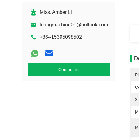
Miss. Amber Li
litongmachine01@outlook.com
+86--15395098502
D
Contact nu
P
Ce
3 
M
M