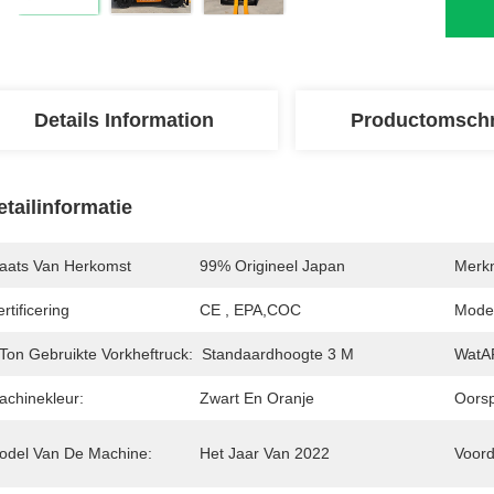
Details Information
Productomschr
etailinformatie
laats Van Herkomst
99% Origineel Japan
Merk
rtificering
CE , EPA,COC
Mode
Ton Gebruikte Vorkheftruck:
Standaardhoogte 3 M
WatA
achinekleur:
Zwart En Oranje
Oorsp
odel Van De Machine:
Het Jaar Van 2022
Voord