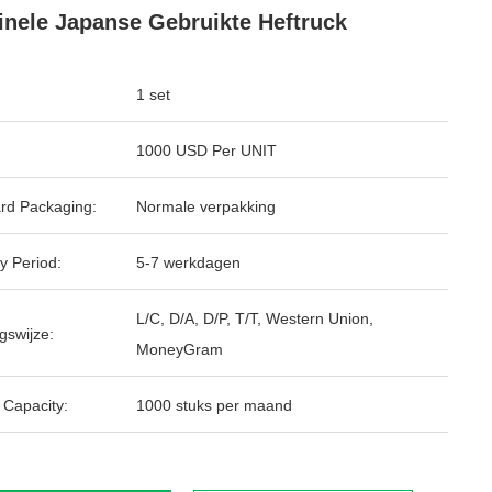
inele Japanse Gebruikte Heftruck
1 set
1000 USD Per UNIT
rd Packaging:
Normale verpakking
y Period:
5-7 werkdagen
L/C, D/A, D/P, T/T, Western Union,
gswijze:
MoneyGram
 Capacity:
1000 stuks per maand