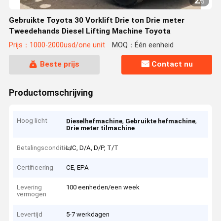
2
/
5
Gebruikte Toyota 30 Vorklift Drie ton Drie meter
Tweedehands Diesel Lifting Machine Toyota
Prijs：1000-2000usd/one unit
MOQ：Één eenheid
Beste prijs
Contact nu
Productomschrijving
Hoog licht
,
,
Dieselhefmachine
Gebruikte hefmachine
Drie meter tilmachine
Betalingscondities
L/C, D/A, D/P, T/T
Certificering
CE, EPA
Levering
100 eenheden/een week
vermogen
Levertijd
5-7 werkdagen