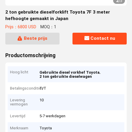
2
/
3
2 ton gebruikte dieselforklift Toyota 7F 3 meter
hefhoogte gemaakt in Japan
Prijs：6800 USD
MOQ：1
Beste prijs
Contact nu
Productomschrijving
Hoog licht
,
Gebruikte diesel vorkhef Toyota
2 ton gebruikte dieselwagen
Betalingscondities
T/T
Levering
10
vermogen
Levertijd
5-7 werkdagen
Merknaam
Toyota