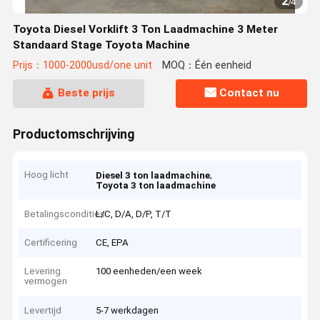
2
/
4
Toyota Diesel Vorklift 3 Ton Laadmachine 3 Meter
Standaard Stage Toyota Machine
Prijs：1000-2000usd/one unit
MOQ：Één eenheid
Beste prijs
Contact nu
Productomschrijving
Hoog licht
,
Diesel 3 ton laadmachine
Toyota 3 ton laadmachine
Betalingscondities
L/C, D/A, D/P, T/T
Certificering
CE, EPA
Levering
100 eenheden/een week
vermogen
Levertijd
5-7 werkdagen