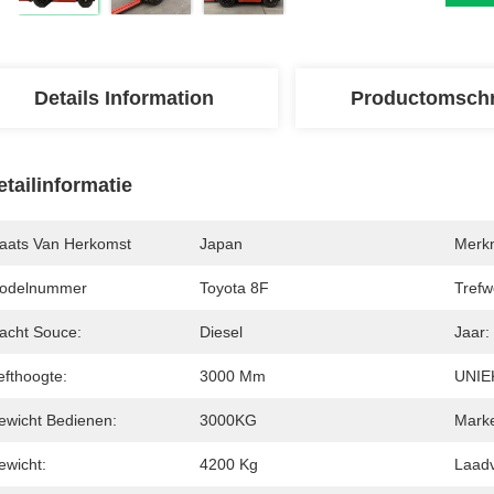
Details Information
Productomschr
etailinformatie
laats Van Herkomst
Japan
Merk
odelnummer
Toyota 8F
Trefw
acht Souce:
Diesel
Jaar:
efthoogte:
3000 Mm
UNIE
ewicht Bedienen:
3000KG
Marke
ewicht:
4200 Kg
Laad