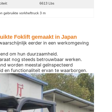
iteit:
6613 Lbs
on gebruikte vorkheftruck 3 m
uikte Foklift gemaakt in Japan
 waarschijnlijk eerder in een werkomgeving
ekend om hun duurzaamheid.
paraat nog steeds betrouwbaar werken.
tand worden meestal geïnspecteerd
d en functionaliteit ervan te waarborgen.