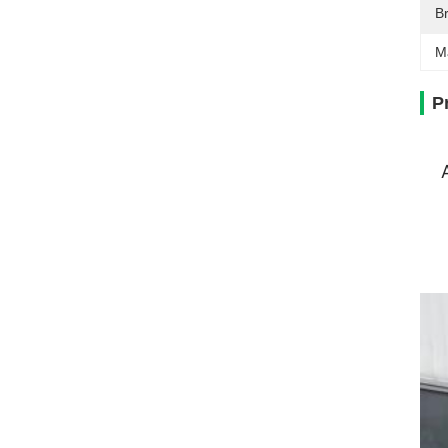
Br
M
P