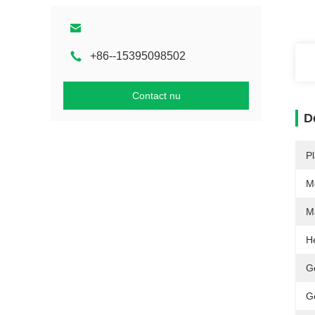
+86--15395098502
Contact nu
D
P
M
M
H
G
G