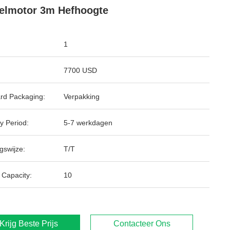
elmotor 3m Hefhoogte
1
7700 USD
rd Packaging:
Verpakking
y Period:
5-7 werkdagen
gswijze:
T/T
 Capacity:
10
Krijg Beste Prijs
Contacteer Ons