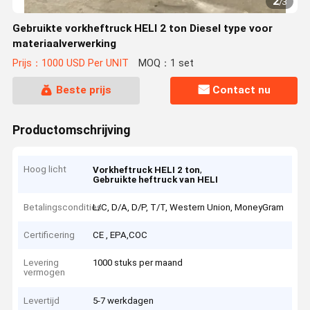
2
/
3
Gebruikte vorkheftruck HELI 2 ton Diesel type voor
materiaalverwerking
Prijs：1000 USD Per UNIT
MOQ：1 set
Beste prijs
Contact nu
Productomschrijving
Hoog licht
,
Vorkheftruck HELI 2 ton
Gebruikte heftruck van HELI
Betalingscondities
L/C, D/A, D/P, T/T, Western Union, MoneyGram
Certificering
CE , EPA,COC
Levering
1000 stuks per maand
vermogen
Levertijd
5-7 werkdagen