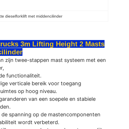
te dieselforklift met middencilinder
rucks 3m Lifting Height 2 Masts
ilinder
an zijn twee-stappen mast systeem met een
r,
e functionaliteit.
ge verticale bereik voor toegang
uimtes op hoog niveau.
t garanderen van een soepele en stabiele
den.
oor de spanning op de mastencomponenten
biliteit wordt verbeterd.