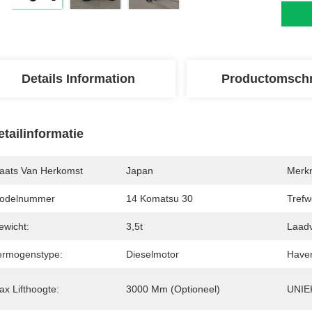
Details Information
Productomschr
etailinformatie
laats Van Herkomst
Japan
Merk
odelnummer
14 Komatsu 30
Trefw
ewicht:
3,5t
Laad
ermogenstype:
Dieselmotor
Have
ax Lifthoogte:
3000 Mm (optioneel)
UNIE