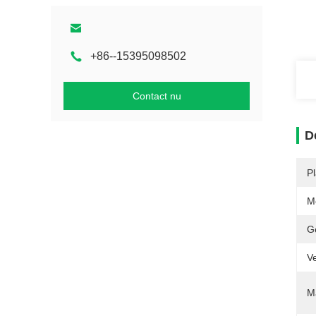
+86--15395098502
Contact nu
D
P
M
G
V
M