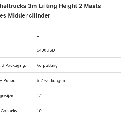
heftrucks 3m Lifting Height 2 Masts
es Middencilinder
1
5400USD
rd Packaging:
Verpakking
y Period:
5-7 werkdagen
gswijze:
T/T
 Capacity:
10