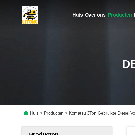
Huis
Over ons
Producten
D
Huis
>
Producten
>
Komatsu 3Ton Gebruikte Diesel Vor
Producten