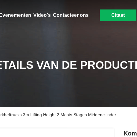
Evenementen
Video's
Contacteer ons
Citaat
ETAILS VAN DE PRODUCT
kheftrucks 3m Lifting Height 2 Masts Stages Middencilinder
Koma