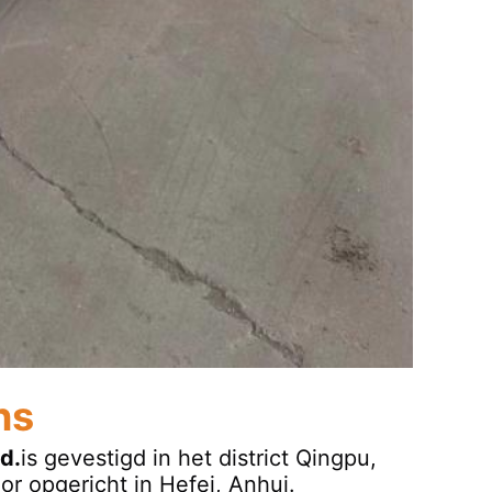
ns
d.
is gevestigd in het district Qingpu,
or opgericht in Hefei, Anhui.