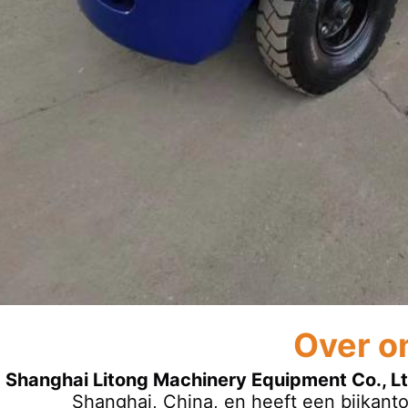
Over o
Shanghai Litong Machinery Equipment Co., Lt
Shanghai, China, en heeft een bijkanto