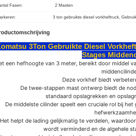
antal Fasen:
2 Masten
arkeren:
3 ton gebruikte diesel vorkheftruck
, 
Gebruik
roductomschrijving
omatsu 3Ton Gebruikte Diesel Vorkheft
Stages Middenc
t een hefhoogte van 3 meter, bereikt door middel v
middencilinde
Deze vorkhef biedt verbeterd
De twee-stappen mast ontwerp biedt de nodi
standaard opslagrekken en opslagr
De middelste cilinder speelt een cruciale rol bij he
hefwerkzaamhe
Het helpt de lading gelijkmatig te verdelen, waard
wordt verminderd en de algehele sta