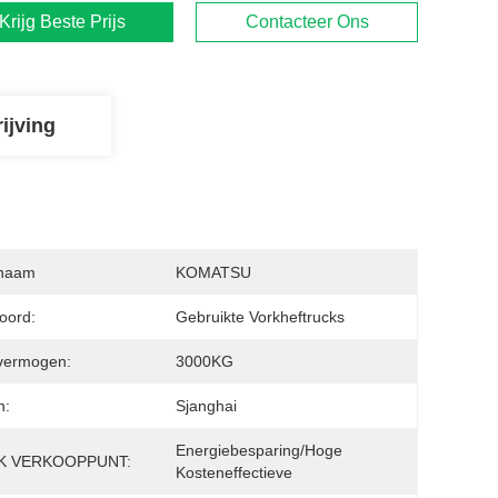
Krijg Beste Prijs
Contacteer Ons
ijving
naam
KOMATSU
oord:
Gebruikte Vorkheftrucks
vermogen:
3000KG
n:
Sjanghai
Energiebesparing/hoge 
K VERKOOPPUNT:
Kosteneffectieve