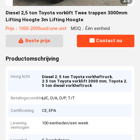
2
/
4
Diesel 2,5 ton Toyota vorklift Twee trappen 3000mm
Lifting Hoogte 3m Lifting Hoogte
Prijs：1000-2000usd/one unit
MOQ：Één eenheid
Beste prijs
Contact nu
Productomschrijving
Hoog licht
,
,
Diesel 2
5 ton Toyota vorkheftruck
,
,
2.5 ton Toyota vorklift 3000 mm
Toyota 2
5 ton diesel vorkheftruck
Betalingscondities
L/C, D/A, D/P, T/T
Certificering
CE, EPA
Levering
100 eenheden/een week
vermogen