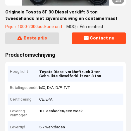
2
/
4
Originele Toyota 8F 30 Diesel vorklift 3 ton
tweedehands met zijverschuiving en containermast
Prijs：1000-2000usd/one unit
MOQ：Één eenheid
Beste prijs
Contact nu
Productomschrijving
Hoog licht
,
Toyota Diesel vorkheftruck 3 ton
Gebruikte dieselforklift van 3 ton
Betalingscondities
L/C, D/A, D/P, T/T
Certificering
CE, EPA
Levering
100 eenheden/een week
vermogen
Levertijd
5-7 werkdagen