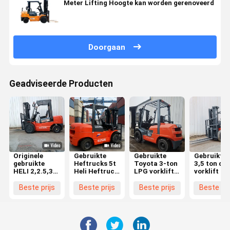
Meter Lifting Hoogte kan worden gerenoveerd
Doorgaan
Geadviseerde Producten
Originele
Gebruikte
Gebruikte
Gebruikte h
gebruikte
Heftrucks 5t
Toyota 3-ton
3,5 ton die
HELI 2,2.5,35
Heli Heftruck
LPG vorklift
vorklift in 
ton diesel
Leveranciers
met een
rood met 3
vorkheftruck
Beste Prijs
hefhoogte
meter lift
Beste prijs
Beste prijs
Beste prijs
Beste pri
met
Originele
van 3 meter
voor
uitstekende
Tweedehands
en een glad
fabrieken 
werkomstandigheden
HELI 50 5 Ton
hydraulisch
logistieke
Diesel
systeem
centra
Heftruck Met