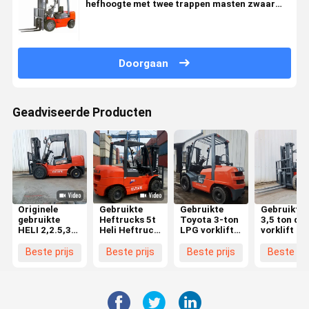
hefhoogte met twee trappen masten zwaar
werk
Doorgaan
Geadviseerde Producten
Originele
Gebruikte
Gebruikte
Gebruikte h
gebruikte
Heftrucks 5t
Toyota 3-ton
3,5 ton die
HELI 2,2.5,35
Heli Heftruck
LPG vorklift
vorklift in 
ton diesel
Leveranciers
met een
rood met 3
vorkheftruck
Beste Prijs
hefhoogte
meter lift
Beste prijs
Beste prijs
Beste prijs
Beste pri
met
Originele
van 3 meter
voor
uitstekende
Tweedehands
en een glad
fabrieken 
werkomstandigheden
HELI 50 5 Ton
hydraulisch
logistieke
Diesel
systeem
centra
Heftruck Met