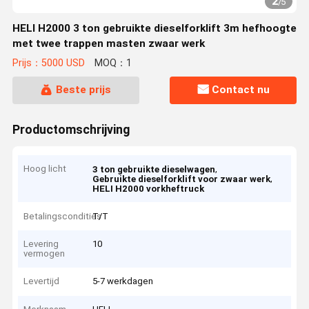
2
/
5
HELI H2000 3 ton gebruikte dieselforklift 3m hefhoogte
met twee trappen masten zwaar werk
Prijs：5000 USD
MOQ：1
Beste prijs
Contact nu
Productomschrijving
Hoog licht
,
3 ton gebruikte dieselwagen
,
Gebruikte dieselforklift voor zwaar werk
HELI H2000 vorkheftruck
Betalingscondities
T/T
Levering
10
vermogen
Levertijd
5-7 werkdagen