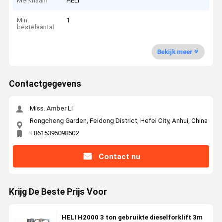
Merknaam
HELI
Min.
1
bestelaantal
Bekijk meer
Contactgegevens
Miss. Amber Li
Rongcheng Garden, Feidong District, Hefei City, Anhui, China
+8615395098502
Contact nu
Krijg De Beste Prijs Voor
HELI H2000 3 ton gebruikte dieselforklift 3m